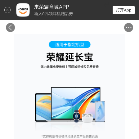
↵
来荣耀商城APP
打开App
新人0元领耳机赠品券