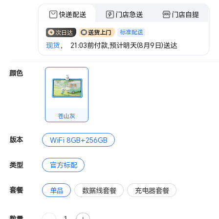
快递配送
门店急送
门店自提
标准配送
次日达
送货上门
现货
， 21:03前付款,预计明天(8月9日)送达
颜色
苍山灰
版本
WiFi 8GB+256GB
类型
官方标配
套餐
单品
数据线套餐
充电器套餐
数量