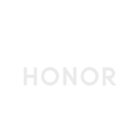
WLAN 网络定
支持
位
多媒体
扬声器数量
4
麦克风数量
1
传感器
加速度传感器
支持
重力传感器
不支持
软件规格
软件名称
荣耀终端智能设备人机交互通信软件V9.0
个人助理
实用工具
日历/图库/计算器/笔记/时钟/文件管理/系统管家
其他
质保
主机1年（内置电池），充电器1年
3C证书编号
2025010902810836