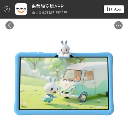
↵
来荣耀商城APP
打开App
新人0元领耳机赠品券