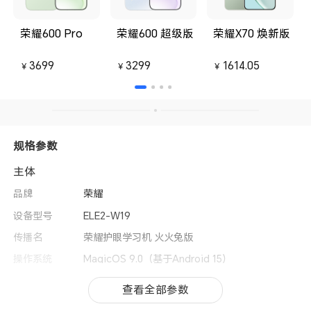
荣耀600 Pro
荣耀600 超级版
荣耀X70 焕新版
3699
3299
1614.05
￥
￥
￥
规格参数
主体
品牌
荣耀
设备型号
ELE2-W19
传播名
荣耀护眼学习机 火火兔版
操作系统
MagicOS 9.0（基于Android 15）
用户界面
MagicOS 9.0
查看全部参数
查看全部参数
CPU型号
高通骁龙® 685