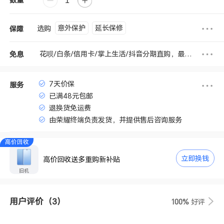
意外保护
延长保修
选购
保障
花呗/白条/信用卡/掌上生活/抖音分期直购，最高享6期免息
免息
7天价保
服务
已满48元包邮
退换货免运费
由荣耀终端负责发货，并提供售后咨询服务
高价回收
立即换钱
高价回收送多重购新补贴
旧机
用户评价
（3）
100%
好评