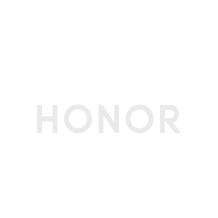
生产者名称
荣耀终端股份有限公司
生产者地址
深圳市福田区香蜜湖街道东海社区红荔西路8089
号深业中城6号楼A单元3401