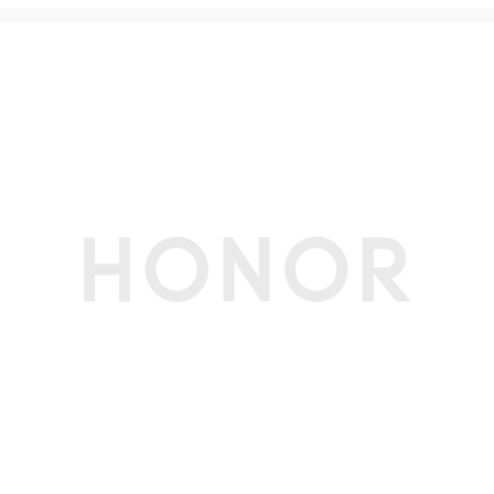
CPU核数
八核
CPU频率
4xCortex-A73 2.8GHz +4xCortex-A53 1.9G
Hz
GPU
Adreno 610
上市时间
2026年1月
机身尺寸
267.3mmx167.4mmx6.77mm
机身重量
475g
屏幕
屏幕尺寸
11.5英寸(备注:显示屏采用圆角设计，按照标准矩
形测量时，屏幕的对角线长度是 11.5英寸（实际可
视区域略小）。)
屏幕色域
10.7亿色(备注:10.7亿色是指10bit色深（8bit硬件
规格，2bit是软件算法扩展），可显示的颜色数量
为1024×1024×1024种，约10.7亿种。)
屏幕类型
LCD
屏幕分辨率
2508*1504