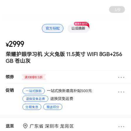
1
/
9
最高补贴500
官方标配
以旧换新
2999
¥
荣耀护眼学习机 火火兔版 11.5英寸 WIFI 8GB+256
GB 苍山灰
领券
满100享8.5折
促销
一站式换新最高补贴500元
一站式换新
退换货免运费
退换货免运费
分期免息
赠送积分
广东省 深圳市 龙岗区
送至