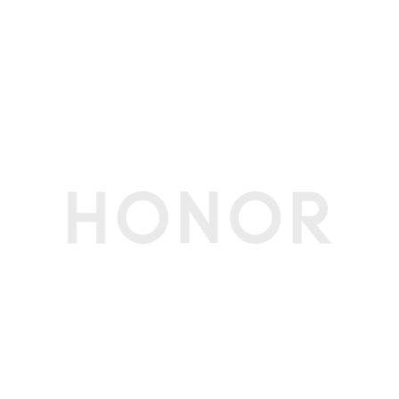
电池容量
8300mAh（典型值）(备注:电池额定容量8200m
Ah)
标配充电器
35W(备注:35W（11V/3.2A）)
接口
耳机接口
Type-C(备注:仅支持Type-C数字耳机)
充电接口类型
Type-C
数据线接口
Type-C
传输功能
WLAN
支持
WLAN 热点
支持
WLAN 频率
2.4G/5G
WLAN 协议
WIFI 5，802.11 a/b/g/n/ac
WLAN 直连
支持
蓝牙
BT 5.1，支持BLE、SBC、AAC、LDAC
OTG
支持