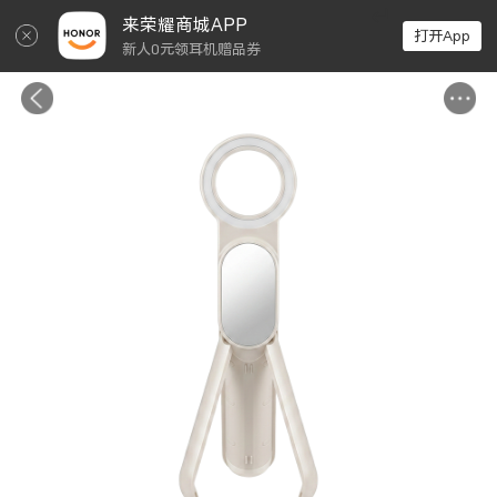
↵
来荣耀商城APP
打开App
新人0元领耳机赠品券