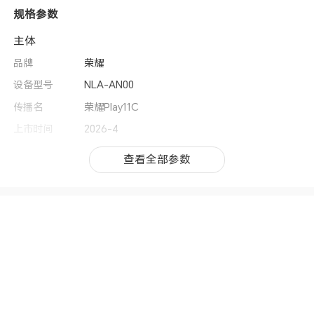
规格参数
主体
品牌
荣耀
设备型号
NLA-AN00
传播名
荣耀Play11C
上市时间
2026-4
操作系统
MagicOS 9.0（基于Android 15）
查看全部参数
查看全部参数
用户界面
MagicOS 9.0
CPU型号
天玑6300
CPU核数
八核
CPU频率
2xA76 2.4GHz + 6xA55 2.0GHz
GPU
G57 MC2
双卡
双卡双待
机身尺寸
167.00*77.00*7.89mm(备注:手机厚度不包含摄