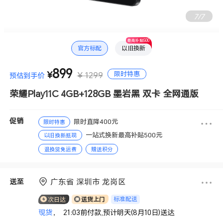
7
/
7
最高补贴500
官方标配
以旧换新
899
限时特惠
¥
¥ 1299
预估到手价
荣耀Play11C 4GB+128GB 墨岩黑 双卡 全网通版
促销
限时直降400元
限时特惠
一站式换新最高补贴500元
以旧换新抵现
退换货免运费
赠送积分
广东省 深圳市 龙岗区
送至
标准配送
次日达
送货上门
现货
， 21:03前付款,预计明天(8月10日)送达