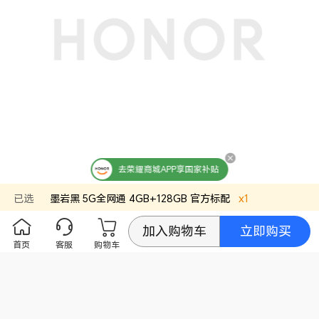
护眼功能
护眼模式、类自然光护眼(备注:本产品非医疗器
械，不具有治疗功能。)
存储
运行内存
4GB(备注:可使用的内存容量小于此值，因为手机
（RAM）
软件占用部分空间。)
机身内存
128GB(备注:可使用的内存容量小于此值，因为手
（ROM）
机软件占用部分空间。)
存储卡类型
支持
最大支持扩展
1TB
去荣耀商城APP享国家补贴
拍摄功能
已选
墨岩黑
5G全网通 4GB+128GB
官方标配
x
1
后置摄像头
1300万像素（f/2.2光圈）(备注:不同拍照模式的照
片像素可能有差异，请以实际为准。)
立即购买
加入购物车
前置摄像头
500万像素（f/2.2光圈）(备注:不同拍照模式的照
首页
客服
购物车
片像素可能有差异，请以实际为准。)
后置摄像头照片
最大可支持160*3120像素(备注:不同拍照模式的照
分辨率
片像素可能有差异，请以实际为准。)
后置摄像头摄像
最大可支持1080*1920像素(备注:不同拍摄模式的