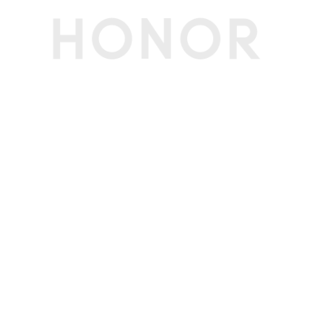
像头凸起部分，实际尺寸依配置、制造工艺、测量
方法的不同可能有所差异。)
机身重量
约186克（含电池）(备注:实际重量依配置、制造
工艺、测量方法的不同可能有所差异。)
MagicOS功能
人脸解锁/备份与恢复/换机克隆/电子书模式/YOY
O建议/指关节截屏/灵动胶囊
屏幕
屏幕尺寸
6.75英寸(备注:显示屏采用圆角设计，按照标准矩
形测量时，屏幕的对角线长度是6.75英寸（实际
可视区域略小）)
屏幕色域
1670万色，70% NTSC色域
屏幕比例
20:9
屏幕类型
TFTLCD
屏幕分辨率
720*1600
触摸屏
多点触控，最多支持10点触控
屏占比
90.7%
屏幕刷新率
90Hz