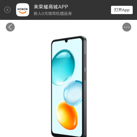
↵
来荣耀商城APP
打开App
新人0元领耳机赠品券