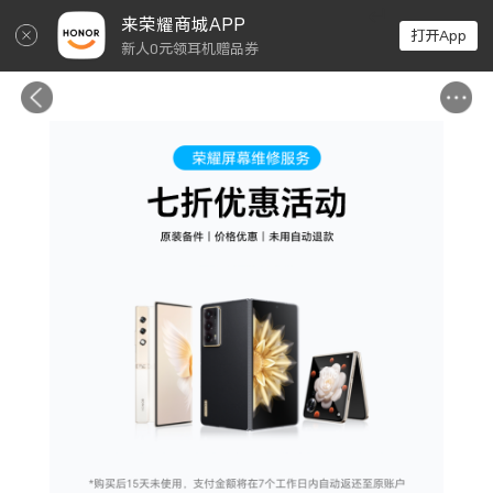
↵
来荣耀商城APP
打开App
新人0元领耳机赠品券