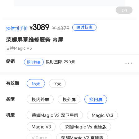
1
/
1
3089
支持Magic V5
限时特惠
¥
¥ 4379
预估到手价
荣耀屏幕维修服务 内屏
支持Magic V5
促销
限时直降1290元
限时特惠
有效期
15天
7天
类型
换内外屏
换外屏
换内屏
机型
荣耀Magic V3 双卫星版
Magic Vs3
Magic V3
荣耀Magic Vs 至臻版
V Purse
荣耀Magic V2 至臻版