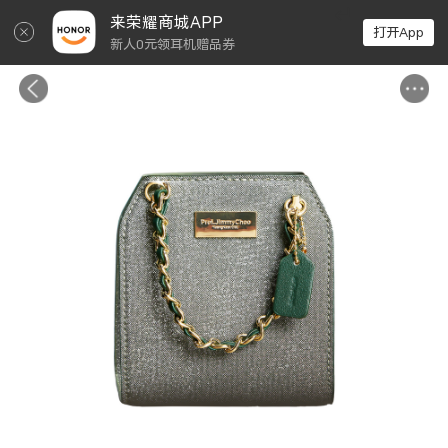
↵
来荣耀商城APP
打开App
新人0元领耳机赠品券