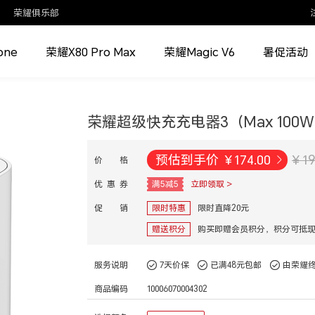
荣耀俱乐部
one
荣耀X80 Pro Max
荣耀Magic V6
暑促活动
荣耀超级快充充电器3（Max 100
预估到手价
¥
174.00
¥ 1
价 格
优 惠 券
满5减5
立即领取 >
促 销
限时特惠
限时直降20元
赠送积分
购买即赠会员积分，积分可抵
服务说明
7天价保
已满48元包邮
由荣耀
商品编码
10006070004302