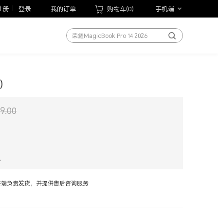
荣耀WIN游戏本
注册
登录
我的订单
购物车(
0
)
手机端
荣耀MagicBook Pro 14 2026
荣耀平板20
手机
笔记本
平板
W）
手表
手环
99.00
以旧换新
手写笔
荣耀Magic V6
现
终端负责发货，并提供售后咨询服务