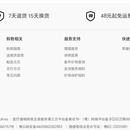
7天退货 15天换货
48元起免运
购物相关
服务支持
快速
购物指南
增值服务
荣耀
退换货政策
保修政策
配送方式
备件价格查询
支付方式
会员服务规则
常见问题
价格保护规则
kies
医疗器械网络交易服务第三方平台备案证书-（粤）网械平台备字[2022]第000
047157号
粤公网安备
44030002002883
增值电信业务许可证：粤B2-20201081