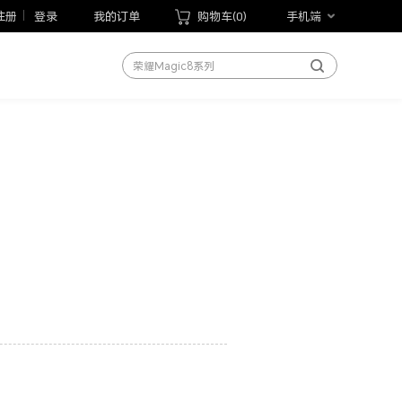
荣耀Magic V6
注册
登录
我的订单
购物车(
0
)
手机端
荣耀600系列
荣耀Magic8系列
荣耀X70
荣耀Play10T
荣耀Magic V Flip2
荣耀手表5 Pro
荣耀WIN游戏本
荣耀MagicBook Pro 14 2026
荣耀平板20
手机
笔记本
平板
手表
手环