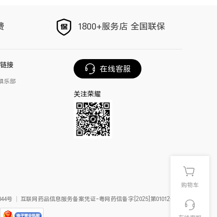
以旧换新
手写笔
费
1800+服务店 全国联保
荣耀Magic V6
链接
在线客服
俱乐部
关注荣耀
购物车
44号
互联网药品信息服务备案凭证-粤网药信备字[2025]第01012号