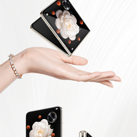
麦克风数量
3个
拾音功能
VoIP视频通话AI降噪、蓝牙耳机远程录音(备注:Vo
IP视频通话AI降噪和蓝牙耳机远程录音功能需配合
相应的应用使用，请以实际体验为准。)
传感器
NFC
支持读/写模式、卡模拟模式（荣耀卡包，NFC-SI
M，HCE）(备注:1.NFC-SIM所使用的SIM 卡只能
放在SIM1卡槽
2.读/写模式仅展开态支持
3.NFC感应区在手机屏幕左上角的背面)
加速度传感器
支持
接近光传感器
支持 ，内屏采用非实体器件，使用超声代替
指纹传感器
支持（侧边指纹），支持指纹解锁
指南针
支持
陀螺仪
支持
重力传感器
支持
软件规格