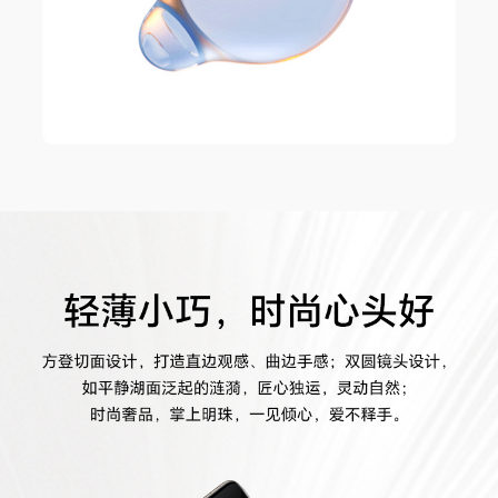
蓝牙
BT5.3，支持BLE、SBC、AAC、LDAC、APT
X、APTX HD
OTG
支持（反向供电时最大输出电流1A/5V）
NFC支付
支持
GPS
支持
蜂窝网络定位
支持
WLAN 网络定
支持
位
Glonass
支持
北斗
支持，可支持B1I+B1C双频
A-GNSS
支持
伽利略
支持
投屏
支持无线投屏
多媒体
扬声器数量
2个