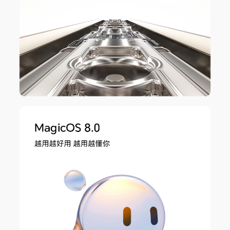
G（GSM）/电信2G（CDMA 1X）(备注:电信双卡
时，副卡（非默认移动数据卡）不支持电信2G。)
通信芯片
支持，荣耀自研射频增强芯片C1+
网络功能
环球行、智慧选网、Link Turbo X网络加速
接口
数据线接口
USB Type-C，USB 2.0(备注:标配数据线支持US
B 2.0。)
耳机接口
USB Type-C(备注:仅支持 Type-C 数字耳机。)
充电接口类型
Type-C
传输功能
WLAN
支持
WLAN 热点
支持
WLAN 协议
802.11 a/b/g/n/ac/ax，2x2 MIMO
WLAN 频率
2.4GHz和5GHz
WLAN 直连
支持