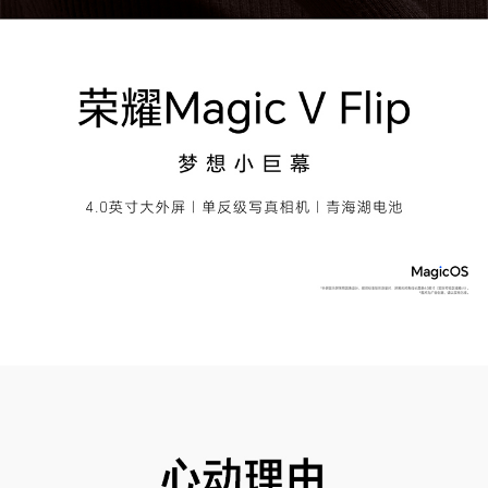
mm（厚）
折叠态：86.5mm（长）×75.6mm（宽）×14.89
mm（厚）(备注:实际尺寸依配置、制造工艺、测
量方法的不同可能有所差异。)
机身重量
约193克（含电池）(备注:实际重量依配置、制造
工艺、测量方法的不同可能有所差异。)
安全功能
工信部安全一级
提供了骚扰拦截/病毒查杀/权限管理等功能
屏幕
屏幕尺寸
外屏：4.0英寸
内屏：6.8英寸(备注:显示屏采用圆角设计，按照
标准矩形测量内屏屏幕的对角线长度为6.8英寸
（实际可视区域略小），外屏屏幕的对角线长度是
4.0英寸（实际可视区域略小）)
屏幕色域
DCI-P3广色域
屏幕类型
OLED
屏幕分辨率
内屏：2520x1080像素
外屏：1200x1092像素(备注:该分辨率对应标准矩
形，实际屏幕有效像素略少。)
触摸屏
多点触控，最多支持10点触控