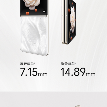
软件名称
荣耀终端智能设备人机交互通信软件V7.0
个人助理
实用工具
指南针、手电筒、镜子、日历、图库、音乐、视
频、计算器、笔记、录音机、天气、时钟、换机克
隆、文件管理、系统管家、健康使用手机
图库功能
精彩时刻、一键大片、荣耀剪辑
其他
SIM卡类型
nano卡
3C证书编号
2024011606618823
电信设备进网许
02-E219-240993
可证编号
生产者名称
荣耀终端股份有限公司
生产者地址
深圳市福田区香蜜湖街道东海社区红荔西路8089
号深业中城6号楼A单元3401