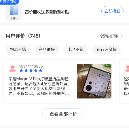
高价回收
立即换钱
高价回收送多重购新补贴
旧机
用户评价
（745）
95%
好评
物流不错
产品很好
电池不错
运行速度快
包装不错
拍照不错
外观不错
服务好
159****0555
性价比高
屏幕不错
荣耀Magic V Flip打破竖折品类轻
经
薄记录，配合超大4英寸竖折外屏，
很
为用户开启了全新人机交互新视
语
界。不仅如此，荣耀还将外屏左下
以
共6张
角摄像头设计避开高频使用区域，
或
提出行业首个“右手屏”小折叠概
得
念，处处彰显以用户为中心；旗舰
卖
全域低功耗LTPO，配合行业领先的
哥
查看全部评价
多项护眼技术，让用户同时拥有梦
我
想小巨幕与全天护眼的领先体验。
以
在智慧场景层面，借助魔法视窗分
的