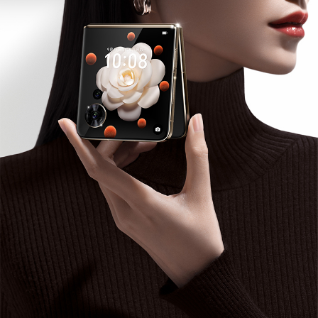
YOYO建议、Magic 文本、OS Turbo X、GPU T
urbo X、智慧互联、智慧运存、语音控制呼叫、
多屏协同、电脑模式、智慧视觉、智慧识屏、全屏
翻译、语音翻译、AI字幕、智慧多窗、深色模式、
电子书模式、状态互动AOD、纯净文件管理、荣
耀分享、快捷启动及手势、应用分身、换机克隆、
名片扫描、备份与恢复、服务维修模式(备注:1、快
捷启动及手势：含指关节截屏、双指关节录屏、拿
起手机亮屏、双击亮屏、全局收藏、全局批注、翻
转手机静音、拿起手机减弱音量、电源键唤醒智慧
语音。
2、智慧视觉：含智能抠图、文字提取、扫码、智
能识别、翻译、文档扫描、卡证扫描。)
CPU型号
第一代骁龙8+移动平台
CPU核数
八核
CPU频率
1 × Cortex-X2 3.0GHz + 3 × Cortex-A710 2.5
GHz + 4 × Cortex-A510 1.8GHz(备注:实际运行
频率因应用负载智能调整。)
GPU
Adreno™ 730
双卡
双卡双通
机身尺寸
展开态：167.3mm（长）×75.6mm（宽）×7.15