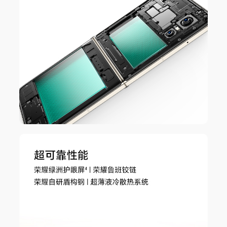
智能充电模式
支持
网络
网络制式
支持移动/电信 5G/4G+/4G/2G，联通5G/4G+/
4G/3G/2G，广电5G/4G+/4G(备注:*主卡指SIM
卡管理中开通默认移动数据的卡。
*卡槽1、2可以任意切换为默认移动数据卡。
*如果两张都是电信卡，副卡（非默认移动数据
卡）必须开通电信VoLTE业务，才能同时使用电
信双卡。
*5G/4G网络使用，需要根据运营商网络和相关业
务部署情况确定是否支持。)
5G网络制式
主卡/副卡：移动5G（NR）/联通5G（NR）/电信
5G（NR）/广电5G（NR）(备注:5G网络使用，需
要根据运营商网络和相关业务部署情况确定是否支
持。)
4G网络制式
主卡/副卡：4G网络制式 移动4G（TD-LTE/LTE
FDD）/联通4G（LTE FDD）/电信 4G（LTE FD
D） /广电（TD-LTE/LTE FDD）(备注:4G网络使
用，需要根据运营商网络和相关业务部署情况确定
是否支持。)
3G网络制式
主卡/副卡：3G网络制式 联通3G（WCDMA）
2G网络制式
主卡/副卡：2G网络制式 移动2G（GSM）/联通2