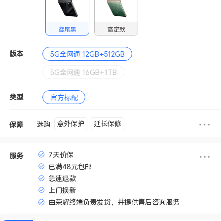
鸢尾黑
高定款
版本
5G全网通 12GB+512GB
5G全网通 16GB+1TB
类型
官方标配
意外保护
延长保修
选购
保障
7天价保
服务
已满48元包邮
急速退款
上门换新
由荣耀终端负责发货，并提供售后咨询服务