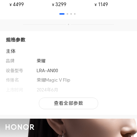
4499
3299
1149
￥
￥
￥
规格参数
主体
品牌
荣耀
设备型号
LRA-AN00
传播名
荣耀Magic V Flip
上市时间
2024年6月
操作系统
MagicOS 8.0（基于Android 14）
查看全部参数
查看全部参数
用户界面
MagicOS 8.0
MagicOS功能
一键大片、图库语义搜索、灵动胶囊、魔法锁屏、
任意门、全屏熄屏显示、桌面大文件夹自定义、收
藏空间、平行空间、个人事务中心、YOYO助理、
个性化锁屏、反诈防火墙、智慧识码、气息唤醒、