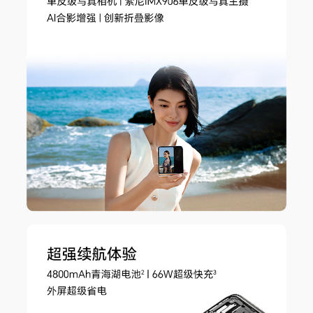
前置拍摄功能
动态照片、人像模式、延时摄影、滤镜、笑脸抓
拍、自拍镜像、声控拍照、定时拍摄、手势拍照、
夜景模式、水印模式、高像素模式、多镜录像
电池
电池类型
锂离子聚合物电池（荣耀青海湖电池）
电池容量
4800mAh（典型值）(备注:电池额定容量为 4700
mAh)
标配充电器
荣耀66W超级快充充电器
理论充电时间
约42分钟(备注:充电数据来源于荣耀实验室测试结
果，在温度 25 摄氏度，相对湿度 45%-80% 环
境下，使用原装超级快充充电器与充电线数据为使
用标配充电器展开灭屏极速充电模式下的实验室数
据，实际充电时间，视使用情况而有所不同。实际
使用中可能因产品个体差异、使用习惯和环境因素
不同略有不同，请以实际使用情况为准。)
快充功能
手机支持最大11V/6A超级快充，兼容10V/4A超级
快充(备注:66W超级快充指充电器最高输出功率为
66W。需搭配原装有线超级快充充电器与充电线
使用，实际充电功率会随不同场景智能变化，请以
实际使用情况为准。)