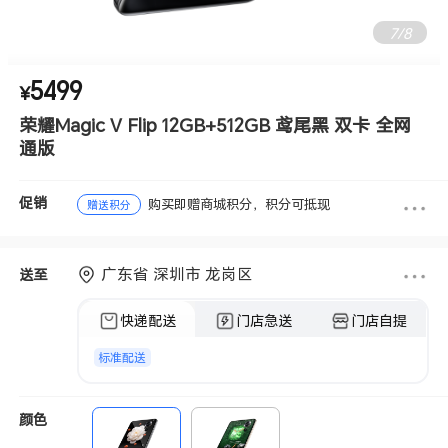
8
/
8
5499
¥
荣耀Magic V Flip 12GB+512GB 鸢尾黑 双卡 全网
通版
促销
购买即赠商城积分，积分可抵现
赠送积分
广东省 深圳市 龙岗区
送至
快递配送
门店急送
门店自提
标准配送
颜色