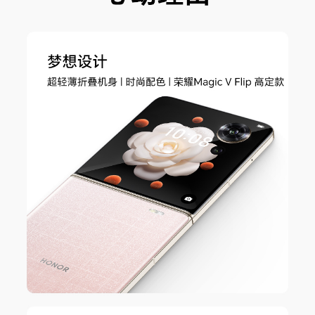
屏占比
内屏：87.8%
外屏：85%(备注:数据来源于荣耀实验室，仅供参
考。)
屏幕刷新率
最高120Hz
护眼功能
护眼模式、类自然光护眼、助眠显示(备注:本产品
非医疗器械，不具有治疗功能。)
显示技术
HDR显示（图片和视频）、视频画质增强(备注:视
频画质增强效果包含SDR标准动态范围转HDR高
动态范围，需要配合相应视频资源使用，请以实际
体验为准。)
存储
运行内存
12GB(备注:可使用的内存容量小于此值，因为手机
（RAM）
软件占用部分空间。)
机身内存
512GB(备注:可使用的内存容量小于此值，因为手
（ROM）
机软件占用部分空间。)
拍摄功能
后置摄像头
5000万像素主摄像头(f/1.9光圈) + 1200万像素超
广角微距摄像头(f/2.2光圈) ，支持自动对焦(备注: