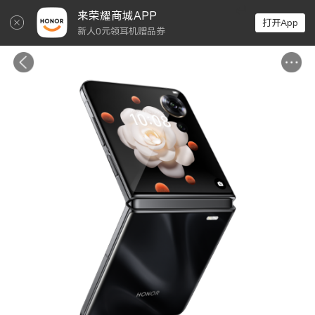
↵
来荣耀商城APP
打开App
新人0元领耳机赠品券