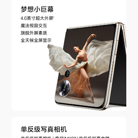
不同拍照模式的照片像素可能有差异，请以实际为
准。)
前置摄像头
索尼IMX816单反级写真镜头(5000万像素，f/2.0
光圈，支持自动对焦)(备注:不同拍照模式的照片像
素可能有差异，请以实际为准。)
后置摄像头照片
最大可支持8192×6144像素(备注:不同拍照模式的
分辨率
照片像素可能有差异，请以实际为准。)
后置摄像头摄像
最大可支持 3840 × 2160像素(备注:不同拍摄模式
分辨率
的视频像素可能有差异，请以实际为准。)
前置摄像头照片
最大可支持8128×6096像素(备注:不同拍照模式的
分辨率
照片像素可能有差异，请以实际为准。)
前置摄像头摄像
最大可支持3840×2160像素(备注:不同拍摄模式的
分辨率
视频像素可能有差异，请以实际为准。)
防抖模式
电子防抖、光学防抖
后置拍摄功能
合影增强、动态照片、延时摄影、AI摄影、AI视
频、超大广角、大光圈、多镜录像、夜景模式、人
像模式、专业拍照、录像、慢动作、全景模式、H
DR拍照、主角模式、夜景录像、微电影、智能广
角、滤镜、水印、文档扫描、超级微距、笑脸抓
拍、声控拍照、定时拍摄、连拍、高像素模式