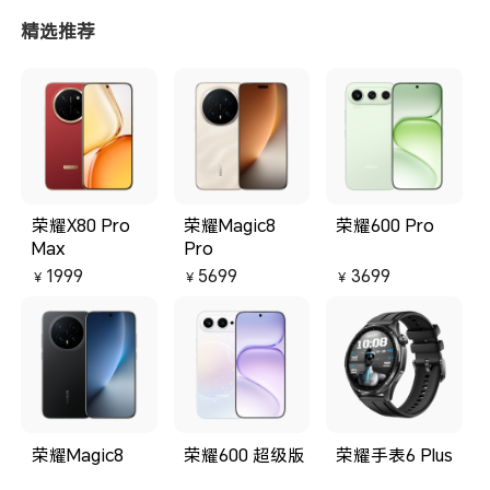
区交互、灵动胶囊、桌面卡片等轻
细
精选推荐
便功能，配合深度适配40多款常用
欢
软件，让外屏应用覆盖80%用户场
很
景，重构了小折叠外屏使用场景。
的
不仅如此，荣耀还利用AI技术持续
在
赋能“小巨幕”，跨越手机与穿搭边
的
界，成为竖折手机的全新典范
荣耀X80 Pro
荣耀Magic8
荣耀600 Pro
Max
Pro
1999
5699
3699
￥
￥
￥
荣耀Magic8
荣耀600 超级版
荣耀手表6 Plus