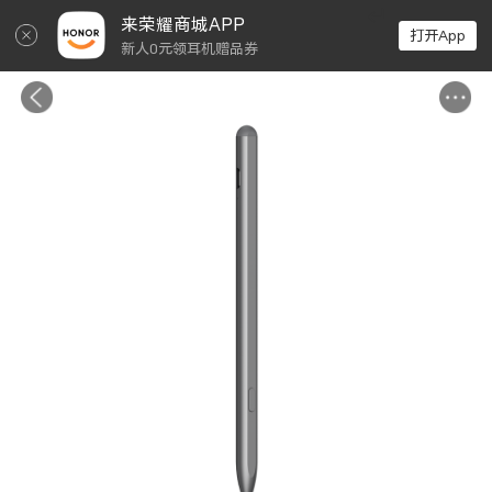
↵
来荣耀商城APP
打开App
新人0元领耳机赠品券