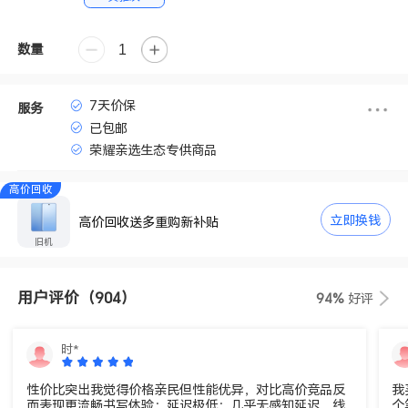
数量
7天价保
服务
已包邮
荣耀亲选生态专供商品
高价回收
立即换钱
高价回收送多重购新补贴
旧机
用户评价
（904）
94%
好评
时*
性价比突出‌我觉得价格亲民但性能优异，对比高价竞品反
我
而表现更流畅‌‌书写体验‌：延迟极低：几乎无感知延迟，线
个