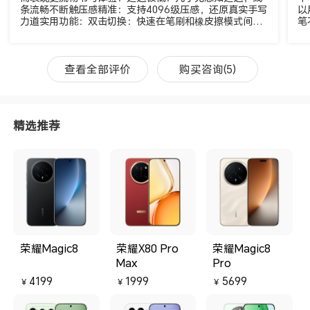
条流畅不断触‌压感精准：支持4096级压感，还原真实手写
以
力道‌‌实用功能‌：双击切换：快速在笔刷和橡皮擦模式间切
笔
音
换‌。全局批注：从屏幕边缘滑动即可触发批注功能‌2智能防
写
误触：自动屏蔽手掌触碰，支持搭手书写‌‌续航与设计‌：磁
了
吸充电：吸附稳固且续航持久（充一次用多天）‌金属质
换
查看全部评价
购买咨询(5)
感：笔身温润高级，标配备用笔尖‌。
点
点
目
板
精选推荐
荣耀Magic8
荣耀X80 Pro
荣耀Magic8
Max
Pro
4199
1999
5699
￥
￥
￥