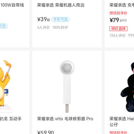
100W自带线
荣耀亲选 荣耀机器人周边
荣耀亲选 充电
预估到手价
¥39
多款可选
¥79
¥99
起
可选
6
人评价
100
%好评
限时直降
134
人评价
99
 奶龙 互动手
荣耀亲选 vitis 毛球修剪器 Pro
荣耀亲选 Haivi
公仔
¥59.90
预估到手价