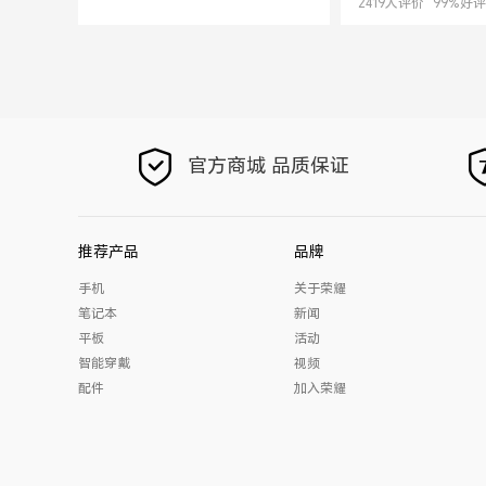
2419
人评价
99
%好评
官方商城 品质保证
推荐产品
品牌
手机
关于荣耀
笔记本
新闻
平板
活动
智能穿戴
视频
配件
加入荣耀