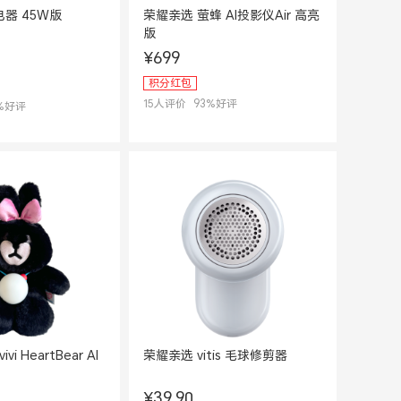
器 45W版
荣耀亲选 萤蜂 AI投影仪Air 高亮
版
¥699
积分红包
15
人评价
93
%好评
%好评
vi HeartBear AI
荣耀亲选 vitis 毛球修剪器
¥39.90