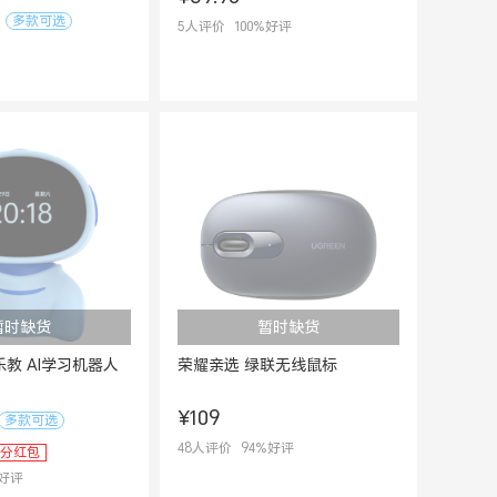
多款可选
5
人评价
100
%好评
暂时缺货
暂时缺货
乐教 AI学习机器人
荣耀亲选 绿联无线鼠标
¥109
多款可选
48
人评价
94
%好评
分红包
好评