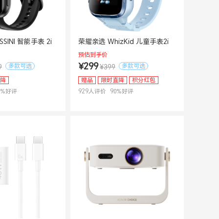
荣耀Magic V6
SINI 智能手表 2i
荣耀亲选 WhizKid 儿童手表2i
预估到手价
¥299
多款可选
多款可选
9
¥399
降
赠品
限时直降
积分红包
%好评
929
人评价
90
%好评