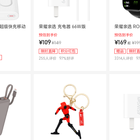
 超级快充移动
荣耀亲选 充电器 66W版
荣耀亲选 ROS
预估到手价
预估到手价
¥109
¥169
¥149
¥19
起
限时直降
积分红包
赠品
限时直
255
人评价
97
%好评
3314
人评价
97