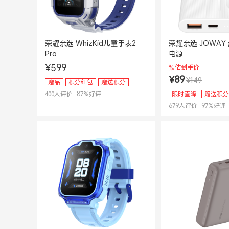
荣耀亲选 WhizKid儿童手表2
荣耀亲选 JOWAY
Pro
电源
¥599
预估到手价
¥89
¥149
赠品
积分红包
赠送积分
400
人评价
87
%好评
限时直降
赠送积分
679
人评价
97
%好评