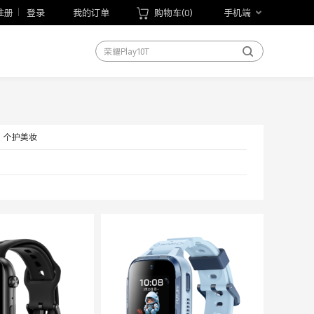
荣耀Magic8系列
注册
登录
我的订单
购物车(
0
)
手机端
荣耀X70
荣耀Play10T
荣耀Magic V Flip2
荣耀手表5 Pro
荣耀WIN游戏本
荣耀MagicBook Pro 14 2026
个护美妆
荣耀平板20
手机
笔记本
平板
手表
手环
以旧换新
手写笔