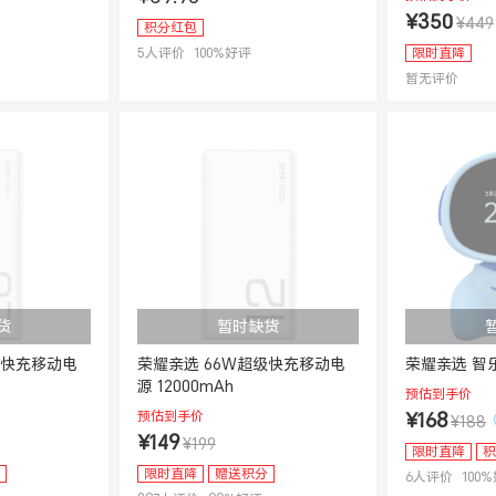
¥350
¥449
积分红包
5
人评价
100
%好评
限时直降
暂无评价
货
暂时缺货
级快充移动电
荣耀亲选 66W超级快充移动电
荣耀亲选 智
源 12000mAh
预估到手价
预估到手价
¥168
¥188
¥149
¥199
限时直降
积
限时直降
赠送积分
6
人评价
100
%