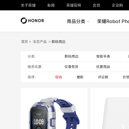
关于荣耀
新闻
荣耀官网
会员
企业购
商品分类
荣耀Robot Ph
首页
>
生态产品
>
数码周边
分类：
数码周边
智能手表
服务优惠：
仅看有货
优惠商品
排序：
综合
最新
评论数
价