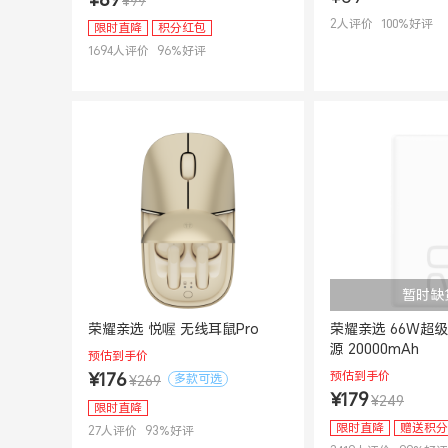
¥99
2
人评价
100
%好评
限时直降
积分红包
1694
人评价
96
%好评
暂时缺
荣耀亲选 悦喔 无线耳鼠Pro
荣耀亲选 66W超
源 20000mAh
预估到手价
预估到手价
¥176
多款可选
¥269
¥179
¥249
限时直降
限时直降
赠送积分
27
人评价
93
%好评