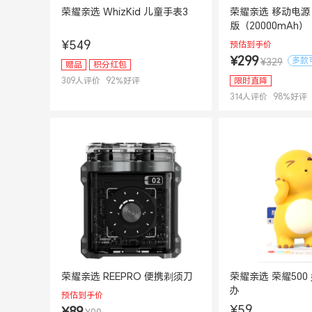
荣耀亲选 WhizKid 儿童手表3
荣耀亲选 移动电源 
版（20000mAh）
¥549
预估到手价
¥299
多款
¥329
赠品
积分红包
309
人评价
92
%好评
限时直降
314
人评价
98
%好评
荣耀亲选 REEPRO 便携剃须刀
荣耀亲选 荣耀500
办
预估到手价
¥59
¥89