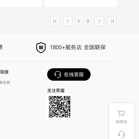
1
2
|
<
>
<
费
1800+服务店 全国联保
链接
在线客服
俱乐部
关注荣耀
购物车