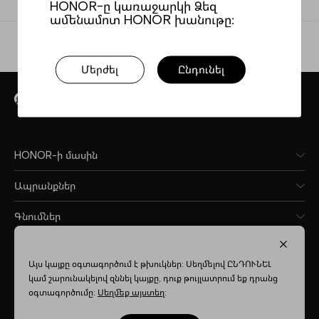
HONOR-ը կառաջարկի Ձեզ
ամենամոտ HONOR խանութը։
Մերժել
Ընդունել
Գտե՛ք HONOR-ի ֆիզիկական խանութ
HONOR-ի մասին
Ապրանքներ
Գնումներ
Այս կայքը օգտագործում է թխուկներ: Սեղմելով ԸՆԴՈՒՆԵԼ
կամ շարունակելով զննել կայքը, դուք թույլատրում եք դրանց
Armenia
(Հայերեն)
օգտագործումը:
Սեղմեք այստեղ
: