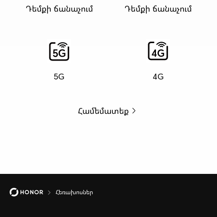
Դեմքի ճանաչում
Դեմքի ճանաչում
5G
4G
Համեմատեք
Հեռախոսներ