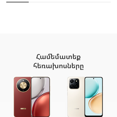
Համեմատեք
հեռախոսները