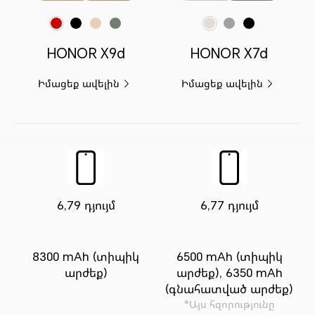
Կարմրաշագանակագույն
Կեսգիշերային սև
Արևածագի ոսկի
Անտառի կանաչ
Անապատի Ոսկի
Մետեոր Արծաթ
Թավշյա Սև
HONOR X9d
HONOR X7d
Իմացեք ավելին
Իմացեք ավելին
6,79 դյույմ
6,77 դյույմ
8300 mAh (տիպիկ
6500 mAh (տիպիկ
արժեք)
արժեք), 6350 mAh
(գնահատված արժեք)
*Այս հզորությունը