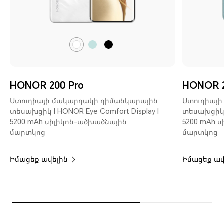
օվկիանոսի
սև
Լուսնի
կապույտ
լույս
սպիտակ
HONOR 200 Pro
HONOR 
Ստուդիայի մակարդակի դիմանկարային
Ստուդիայ
տեսախցիկ | HONOR Eye Comfort Display |
տեսախցիկ |
5200 mAh սիլիկոն-ածխածնային
5200 mAh 
մարտկոց
մարտկոց
Իմացեք ավելին
Իմացեք ավ