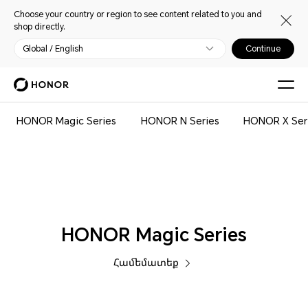
Choose your country or region to see content related to you and
shop directly.
Global / English
Continue
Հեռախոսներ
HONOR Magic Series
HONOR N Series
HONOR X Ser
HONOR Magic Series
Համեմատեք