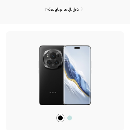
Իմացեք ավելին
սև
Էպի
կանաչ