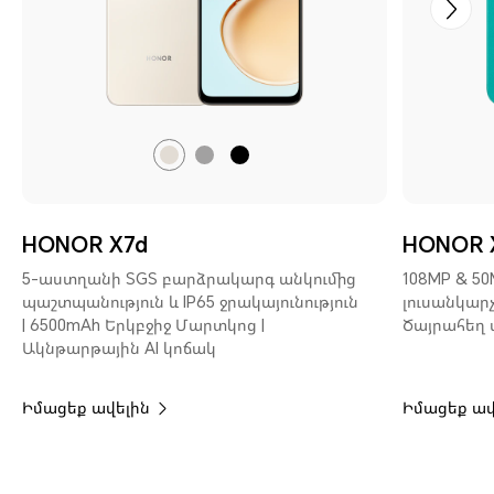
Անապատի
Մետեոր
Թավշյա
Ոսկի
Արծաթ
Սև
HONOR X7d
HONOR 
5-աստղանի SGS բարձրակարգ անկումից
108MP & 50
պաշտպանություն և IP65 ջրակայունություն
լուսանկարչ
| 6500mAh Երկբջիջ Մարտկոց |
Ծայրահեղ ա
Ակնթարթային AI կոճակ
Իմացեք ավելին
Իմացեք ավ