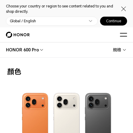
Choose your country or region to see content related to you and
shop directly.
Global / English
Continue
HONOR 600 Pro
規格
顏色