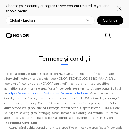
Choose your country or region to see content related to you and
shop directly.
Global / English
Continue
Termene și condiții
Protecția pentru ecran si spate telefon HONOR Care+ (denumit în continuare
„Serviciul”) este un serviciu oferit de HONOR TECHNOLOGIES ROMÂNIA S.R.L.
(denumit în continuare „HONOR” sau „noi”), pentru anumite dispozitive
achiziționate prin canale specificate în perioada evenimentului, care poate fi găsită
la
https://www.honor.com/ro/support/screen-protection/
. Acești Termeni și
Condiții pentru Protecția pentru ecran si spate telefon HONOR Care+ (denumiți în
continuare „Termeni și Condiții”) constituie un acord efectiv și obligatoriu între
dumneavoastră și noi privind Protecția pentru ecran si spate telefon HONOR Care+.
Vă rugăm să citiți și să înțelegeți acești Termeni și Condiții cu atenție. Utilizarea
acestui Serviciu semnifică acceptarea completă a prezentelor Termeni și Condiții.
1.Coninutul Serviciului
(1) Atunci când achiziționați anumite dispozitive prin canale specificate în perioada