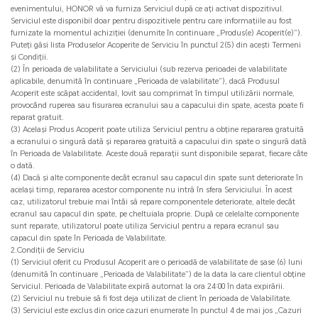
evenimentului, HONOR vă va furniza Serviciul după ce ați activat dispozitivul.
Serviciul este disponibil doar pentru dispozitivele pentru care informațiile au fost
furnizate la momentul achiziției (denumite în continuare „Produs(e) Acoperit(e)”).
Puteți găsi lista Produselor Acoperite de Serviciu în punctul 2(5) din acești Termeni
și Condiții.
(2) În perioada de valabilitate a Serviciului (sub rezerva perioadei de valabilitate
aplicabile, denumită în continuare „Perioada de valabilitate”), dacă Produsul
Acoperit este scăpat accidental, lovit sau comprimat în timpul utilizării normale,
provocând ruperea sau fisurarea ecranului sau a capacului din spate, acesta poate fi
reparat gratuit.
(3) Același Produs Acoperit poate utiliza Serviciul pentru a obține repararea gratuită
a ecranului o singură dată și repararea gratuită a capacului din spate o singură dată
în Perioada de Valabilitate. Aceste două reparații sunt disponibile separat, fiecare câte
o dată.
(4) Dacă și alte componente decât ecranul sau capacul din spate sunt deteriorate în
același timp, repararea acestor componente nu intră în sfera Serviciului. În acest
caz, utilizatorul trebuie mai întâi să repare componentele deteriorate, altele decât
ecranul sau capacul din spate, pe cheltuiala proprie. După ce celelalte componente
sunt reparate, utilizatorul poate utiliza Serviciul pentru a repara ecranul sau
capacul din spate în Perioada de Valabilitate.
2.Condiții de Serviciu
(1) Serviciul oferit cu Produsul Acoperit are o perioadă de valabilitate de șase (6) luni
(denumită în continuare „Perioada de Valabilitate”) de la data la care clientul obține
Serviciul. Perioada de Valabilitate expiră automat la ora 24:00 în data expirării.
(2) Serviciul nu trebuie să fi fost deja utilizat de client în perioada de Valabilitate.
(3) Serviciul este exclus din orice cazuri enumerate în punctul 4 de mai jos „Cazuri