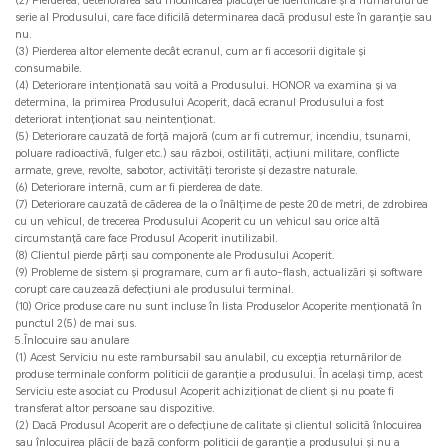
(2) Pierderea, deteriorarea sau modificarea plăcuței de identificare și a numărului de
serie al Produsului, care face dificilă determinarea dacă produsul este în garanție sau
nu.
(3) Pierderea altor elemente decât ecranul, cum ar fi accesorii digitale și
consumabile.
(4) Deteriorare intenționată sau voită a Produsului. HONOR va examina și va
determina, la primirea Produsului Acoperit, dacă ecranul Produsului a fost
deteriorat intenționat sau neintenționat.
(5) Deteriorare cauzată de forță majoră (cum ar fi cutremur, incendiu, tsunami,
poluare radioactivă, fulger etc.) sau război, ostilități, acțiuni militare, conflicte
armate, greve, revolte, sabotor, activități teroriste și dezastre naturale.
(6) Deteriorare internă, cum ar fi pierderea de date.
(7) Deteriorare cauzată de căderea de la o înălțime de peste 20 de metri, de zdrobirea
cu un vehicul, de trecerea Produsului Acoperit cu un vehicul sau orice altă
circumstanță care face Produsul Acoperit inutilizabil.
(8) Clientul pierde părți sau componente ale Produsului Acoperit.
(9) Probleme de sistem și programare, cum ar fi auto-flash, actualizări și software
corupt care cauzează defecțiuni ale produsului terminal.
(10) Orice produse care nu sunt incluse în lista Produselor Acoperite menționată în
punctul 2(5) de mai sus.
5.Înlocuire sau anulare
(1) Acest Serviciu nu este rambursabil sau anulabil, cu excepția returnărilor de
produse terminale conform politicii de garanție a produsului. În același timp, acest
Serviciu este asociat cu Produsul Acoperit achiziționat de client și nu poate fi
transferat altor persoane sau dispozitive.
(2) Dacă Produsul Acoperit are o defecțiune de calitate și clientul solicită înlocuirea
sau înlocuirea plăcii de bază conform politicii de garanție a produsului și nu a