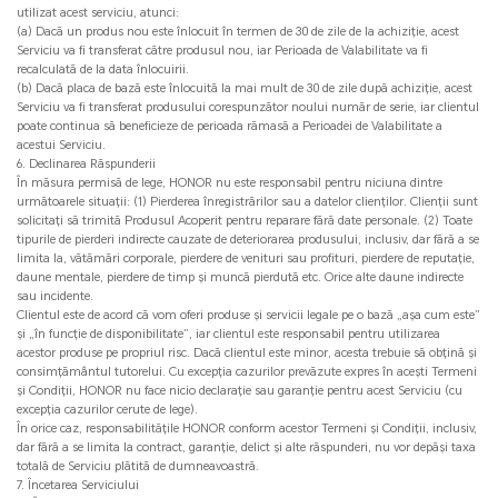
utilizat acest serviciu, atunci:
(a) Dacă un produs nou este înlocuit în termen de 30 de zile de la achiziție, acest
Serviciu va fi transferat către produsul nou, iar Perioada de Valabilitate va fi
recalculată de la data înlocuirii.
(b) Dacă placa de bază este înlocuită la mai mult de 30 de zile după achiziție, acest
Serviciu va fi transferat produsului corespunzător noului număr de serie, iar clientul
poate continua să beneficieze de perioada rămasă a Perioadei de Valabilitate a
acestui Serviciu.
6. Declinarea Răspunderii
În măsura permisă de lege, HONOR nu este responsabil pentru niciuna dintre
următoarele situații: (1) Pierderea înregistrărilor sau a datelor clienților. Clienții sunt
solicitați să trimită Produsul Acoperit pentru reparare fără date personale. (2) Toate
tipurile de pierderi indirecte cauzate de deteriorarea produsului, inclusiv, dar fără a se
limita la, vătămări corporale, pierdere de venituri sau profituri, pierdere de reputație,
daune mentale, pierdere de timp și muncă pierdută etc. Orice alte daune indirecte
sau incidente.
Clientul este de acord că vom oferi produse și servicii legale pe o bază „așa cum este”
și „în funcție de disponibilitate”, iar clientul este responsabil pentru utilizarea
acestor produse pe propriul risc. Dacă clientul este minor, acesta trebuie să obțină și
consimțământul tutorelui. Cu excepția cazurilor prevăzute expres în acești Termeni
și Condiții, HONOR nu face nicio declarație sau garanție pentru acest Serviciu (cu
excepția cazurilor cerute de lege).
În orice caz, responsabilitățile HONOR conform acestor Termeni și Condiții, inclusiv,
dar fără a se limita la contract, garanție, delict și alte răspunderi, nu vor depăși taxa
totală de Serviciu plătită de dumneavoastră.
7. Încetarea Serviciului