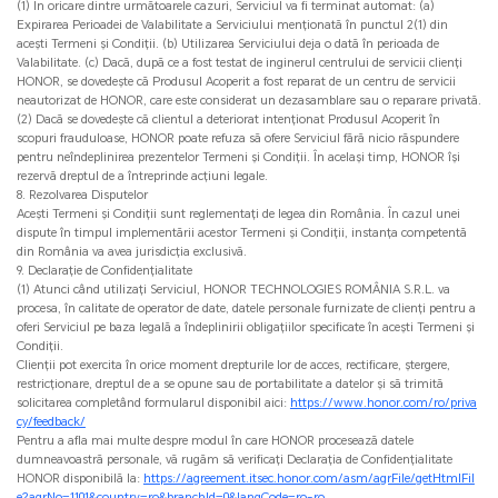
(1) În oricare dintre următoarele cazuri, Serviciul va fi terminat automat: (a)
Expirarea Perioadei de Valabilitate a Serviciului menționată în punctul 2(1) din
acești Termeni și Condiții. (b) Utilizarea Serviciului deja o dată în perioada de
Valabilitate. (c) Dacă, după ce a fost testat de inginerul centrului de servicii clienți
HONOR, se dovedește că Produsul Acoperit a fost reparat de un centru de servicii
neautorizat de HONOR, care este considerat un dezasamblare sau o reparare privată.
(2) Dacă se dovedește că clientul a deteriorat intenționat Produsul Acoperit în
scopuri frauduloase, HONOR poate refuza să ofere Serviciul fără nicio răspundere
pentru neîndeplinirea prezentelor Termeni și Condiții. În același timp, HONOR își
rezervă dreptul de a întreprinde acțiuni legale.
8. Rezolvarea Disputelor
Acești Termeni și Condiții sunt reglementați de legea din România. În cazul unei
dispute în timpul implementării acestor Termeni și Condiții, instanța competentă
din România va avea jurisdicția exclusivă.
9. Declarație de Confidențialitate
(1) Atunci când utilizați Serviciul, HONOR TECHNOLOGIES ROMÂNIA S.R.L. va
procesa, în calitate de operator de date, datele personale furnizate de clienți pentru a
oferi Serviciul pe baza legală a îndeplinirii obligațiilor specificate în acești Termeni și
Condiții.
Clienții pot exercita în orice moment drepturile lor de acces, rectificare, ștergere,
restricționare, dreptul de a se opune sau de portabilitate a datelor și să trimită
solicitarea completând formularul disponibil aici:
https://www.honor.com/ro/priva
cy/feedback/
Pentru a afla mai multe despre modul în care HONOR procesează datele
dumneavoastră personale, vă rugăm să verificați Declarația de Confidențialitate
HONOR disponibilă la:
https://agreement.itsec.honor.com/asm/agrFile/getHtmlFil
e?agrNo=1101&country=ro&branchId=0&langCode=ro-ro