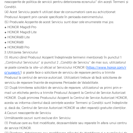
neacoperite de politica de servicii pentru deteriorarea ecranului” din acești Termeni și
Condiții.
(4) Acest Serviciu poate fi utilizat doar de consumatorii care au achiziționat
Produsul Acoperit prin canale specificate în perioada evenimentului.
(5) Produsele Acoperite de acest Serviciu sunt doar cele enumerate mai jos:
● HONOR Magic8 Pro
● HONOR Magic8 Lite
● HONOR600 Lite
● HONOR600
● HONOR600 Pro
3.Utilizarea Serviciului
(1) Atunci când Produsul Acoperit îndeplinește termenii menționați în punctul 1
„Conținutul Serviciului” și punctul 2 „Condiții de Serviciu” de mai sus, utilizatorul
se poate conecta la site-ul oficial al Serviciului HONOR (
https://www.honor.com/r
o/support/
) și poate face o solicitare de serviciu de reparare pentru a trimite
Produsul la centrul de service autorizat. Utilizatorii trebuie să facă solicitarea de
serviciu de reparare înainte de expirarea Perioadei de Valabilitate.
(2) După trimiterea solicitării de serviciu de reparare, utilizatorul va primi prin e-
mail un eticheta pentru a trimite Produsul Acoperit la Centrul de Service Autorizat
HONOR. După primirea Produsului Acoperit la Centrul de Service Autorizat HONOR,
acesta va informa clientul dacă cerințele acestor Termeni și Condiții sunt îndeplinite
și, dacă da, Centrul de Service Autorizat HONOR va oferi reparații gratuite clienților.
4.Cazuri neacoperite de Serviciu
Următoarele cazuri sunt excluse din Serviciu:
(1) Produse care au fost modificate, dezasamblate sau reparate în afara unui centru
de service HONOR.