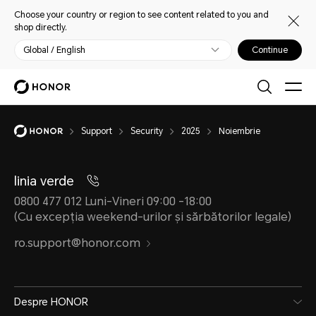
Choose your country or region to see content related to you and
shop directly.
Global / English
Continue
Support
Security
2025
Noiembrie
linia verde
0800 477 012 Luni-Vineri 09:00 -18:00
(Cu excepția weekend-urilor și sărbătorilor legale)
ro.support@honor.com
Despre HONOR