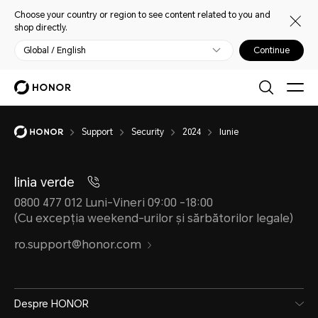
Choose your country or region to see content related to you and
shop directly.
Global / English
Continue
Support
Security
2024
Iunie
linia verde
0800 477 012 Luni-Vineri 09:00 -18:00
(Cu excepția weekend-urilor și sărbătorilor legale)
ro.support@honor.com
Despre HONOR