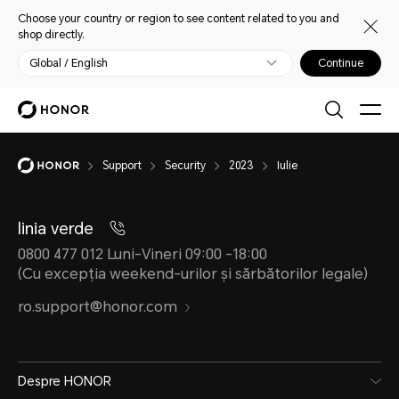
Choose your country or region to see content related to you and
shop directly.
Global / English
Continue
Support
Security
2023
Iulie
linia verde
0800 477 012 Luni-Vineri 09:00 -18:00
(Cu excepția weekend-urilor și sărbătorilor legale)
ro.support@honor.com
Despre HONOR