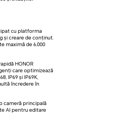
ipat cu platforma
 și creare de conținut.
tate maximă de 6.000
e rapidă HONOR
igenți care optimizează
8, IP69 și IP69K,
multă încredere în
o cameră principală
e AI pentru editare