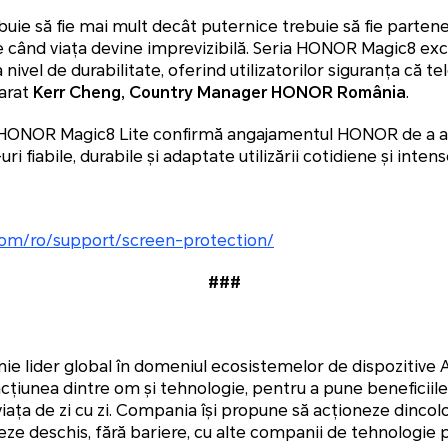
uie să fie mai mult decât puternice trebuie să fie partene
e când viața devine imprevizibilă. Seria HONOR Magic8 exce
 nivel de durabilitate, oferind utilizatorilor siguranța că t
larat
Kerr Cheng, Country Manager HONOR România
.
HONOR Magic8 Lite confirmă angajamentul HONOR de a ad
fiabile, durabile și adaptate utilizării cotidiene și intens
om/ro/support/screen-protection/
###
 lider global în domeniul ecosistemelor de dispozitive 
cțiunea dintre om și tehnologie, pentru a pune beneficiile i
 viața de zi cu zi. Compania își propune să acționeze dincol
oreze deschis, fără bariere, cu alte companii de tehnologie