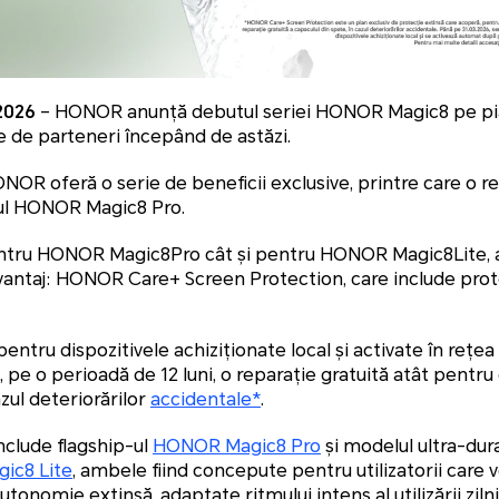
 2026
– HONOR anunță debutul seriei HONOR Magic8 pe pi
ie de parteneri începând de astăzi.
ONOR oferă o serie de beneficii exclusive, printre care o r
ul HONOR Magic8 Pro.
tru HONOR Magic8Pro cât și pentru HONOR Magic8Lite, ach
vantaj: HONOR Care+ Screen Protection, care include prot
pentru dispozitivele achiziționate local și activate în rețea 
 pe o perioadă de 12 luni, o reparație gratuită atât pentru
zul deteriorărilor
accidentale*
.
clude flagship-ul
HONOR Magic8 Pro
și modelul ultra-dur
ic8 Lite
, ambele fiind concepute pentru utilizatorii care v
tonomie extinsă, adaptate ritmului intens al utilizării zilnic