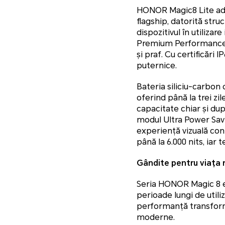
HONOR Magic8 Lite adu
flagship, datorită stru
dispozitivul în utilizar
Premium Performance ș
și praf. Cu certificări I
puternice.
Bateria siliciu-carbon
oferind până la trei z
capacitate chiar și du
modul Ultra Power Savin
experiență vizuală conf
până la 6.000 nits, iar
Gândite pentru viața 
Seria HONOR Magic 8 este
perioade lungi de utiliz
performanță transform
moderne.