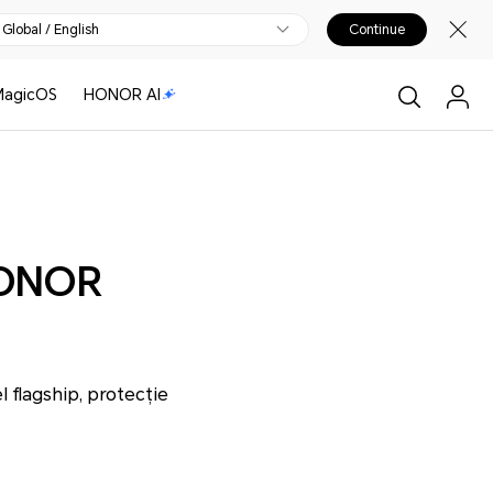
Global / English
Continue
MagicOS
HONOR AI
 HONOR
 flagship, protecție