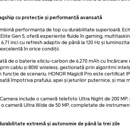
gship cu protecție și performanță avansată
ină performanța de top cu durabilitate superioară. Ech
lite Gen 5, oferă experiențe fluide în gaming, multitasking
,71 inci cu refresh adaptiv de până la 120 Hz și luminozi
e excelentă în orice condiții.
ată de o baterie siliciu-carbon de 6.270 mAh cu încărcar
in cablu și 80W wireless, gestionată prin algoritmi intel
 funcție de scenariu. HONOR Magic8 Pro este certificat IP6
ată împotriva prafului, apei și jeturilor puternice, și mai 
Camera include o cameră telefoto Ultra Night de 200 MP, 
i o cameră Ultra Wide de 50 MP, completate de instrument
rabilitate extremă și autonomie de până la trei zile