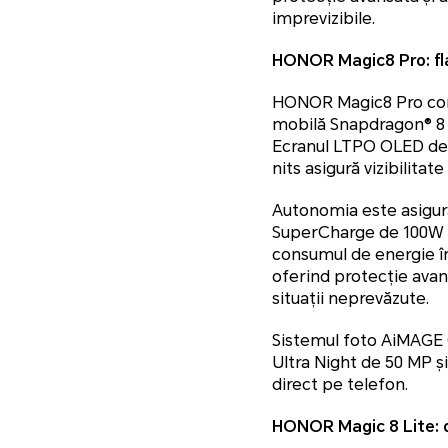
imprevizibile.
HONOR Magic8 Pro: fla
HONOR Magic8 Pro comb
mobilă Snapdragon® 8 E
Ecranul LTPO OLED de 6
nits asigură vizibilitat
Autonomia este asigur
SuperCharge de 100W pr
consumul de energie în
oferind protecție avans
situații neprevăzute.
Sistemul foto AiMAGE 
Ultra Night de 50 MP ș
direct pe telefon.
HONOR Magic 8 Lite: du