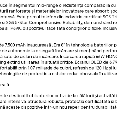
ce în segmentul mid-range o rezistență comparabilă cu
cturii ranforsate și materialelor inovatoare care absorb șoc
e intensă. Este primul telefon din industrie certificat SGS T
i SGS 5-Star Comprehensive Reliability, demonstrând rezi
P68 și IP69K, dispozitivul face față condițiilor dificile, inclusiv
 de 7.500 mAh inaugurează „Era 8” în tehnologia bateriilor
ile de autonomie la o singură încărcare și menținând perf
pă sute de cicluri de încărcare. Încărcarea rapidă 66W HO
g extind utilizarea în situații critice. Ecranul OLED de 6,79
ortabilă prin 1,07 miliarde de culori, refresh de 120 Hz și
 tehnologiile de protecție a ochilor reduc oboseala în utili
reală
 destinată utilizatorilor activi de la călătorii și activități 
are intensivă. Structura robustă, protecția certificatată și b
ă aceste dispozitive într-un nou reper pentru durabilita