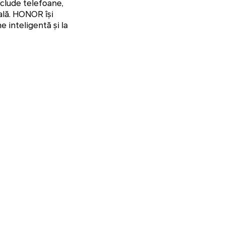
nclude telefoane,
ială. HONOR își
 inteligentă și la