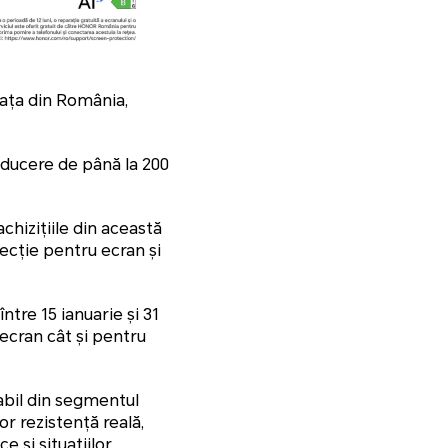
ața din România,
educere de până la 200
izițiile din această
ecție pentru ecran și
între 15 ianuarie și 31
 ecran cât și pentru
abil din segmentul
or rezistență reală,
e și situațiilor