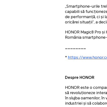
„Smartphone-urile treb
capabili să funcționez
de performanță, ci și la
oricărei situații”, a dec
HONOR Magic8 Pro și 
România smartphone-uri 
________
*
https://www.honor.c
Despre HONOR
HONOR este o companie
să revoluționeze intera
în slujba oamenilor, în
industriei și să colab