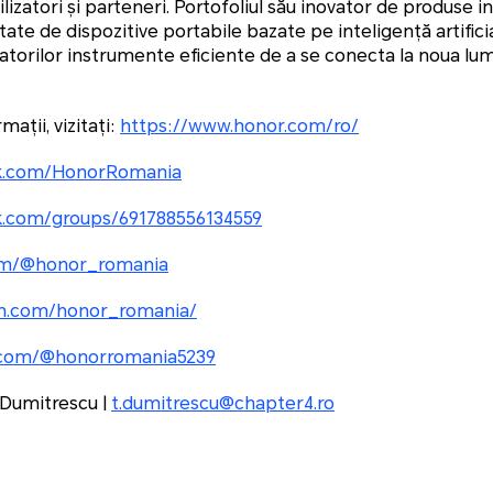
ilizatori și parteneri. Portofoliul său inovator de produse i
tate de dispozitive portabile bazate pe inteligență artific
atorilor instrumente eficiente de a se conecta la noua lume
ații, vizitați:
https://www.honor.com/ro/
k.com/HonorRomania
k.com/groups/691788556134559
com/@honor_romania
am.com/honor_romania/
.com/@honorromania5239
 Dumitrescu |
t.dumitrescu@chapter4.ro