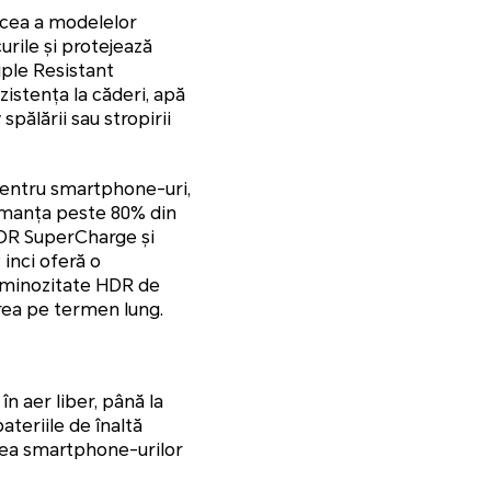
 cea a modelelor
urile și protejează
riple Resistant
stența la căderi, apă
 spălării sau stropirii
 pentru smartphone-uri,
ormanța peste 80% din
NOR SuperCharge și
 inci oferă o
 luminozitate HDR de
zarea pe termen lung.
în aer liber, până la
ateriile de înaltă
tea smartphone-urilor