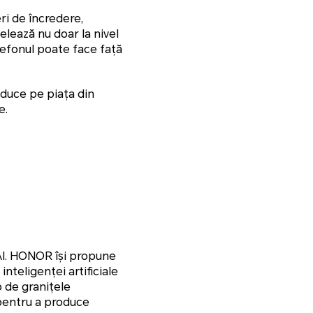
ri de încredere,
lează nu doar la nivel
elefonul poate face față
uce pe piața din
e.
AI. HONOR își propune
nteligenței artificiale
o de granițele
 pentru a produce