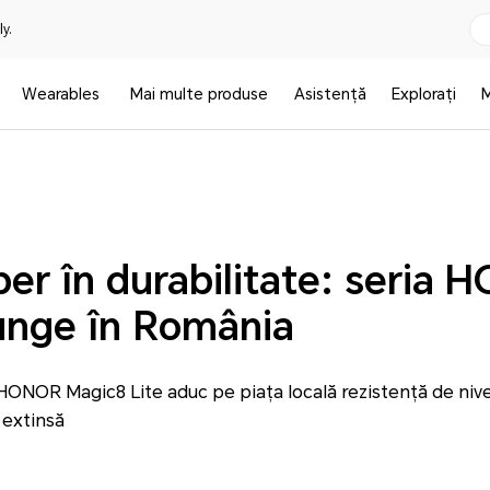
y.
Wearables
Mai multe produse
Asistență
Explorați
er în durabilitate: seria
unge în România
NOR Magic8 Lite aduc pe piața locală rezistență de nivel
 extinsă