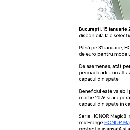
București, 15 ianuarie
disponibilă la o selecț
Până pe 31 ianuarie, H
de euro pentru model
De asemenea, atât pen
perioadă aduc un alt a
capacul din spate.
Beneficiul este valabil 
martie 2026 și acoperă,
capacul din spate în ca
Seria HONOR Magic8 in
mid-range
HONOR Mag
protecție avansată și au