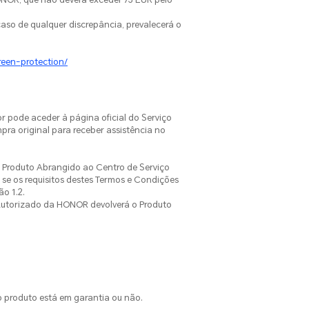
so de qualquer discrepância, prevalecerá o
reen-protection/
 pode aceder à página oficial do Serviço
pra original para receber assistência no
 o Produto Abrangido ao Centro de Serviço
se os requisitos destes Termos e Condições
o 1.2.
o Autorizado da HONOR devolverá o Produto
 o produto está em garantia ou não.