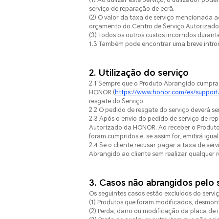
serviço de reparação de ecrã.
(2) O valor da taxa de serviço mencionada 
orçamento do Centro de Serviço Autorizad
(3) Todos os outros custos incorridos dura
1.3 Também pode encontrar uma breve intro
2. Utilização do serviço
2.1 Sempre que o Produto Abrangido cumpra 
HONOR (
https://www.honor.com/es/support
resgate do Serviço.
2.2 O pedido de resgate do serviço deverá se
2.3 Após o envio do pedido de serviço de re
Autorizado da HONOR. Ao receber o Produto 
foram cumpridos e, se assim for, emitirá ig
2.4 Se o cliente recusar pagar a taxa de se
Abrangido ao cliente sem realizar qualquer 
3. Casos não abrangidos pelo 
Os seguintes casos estão excluídos do serviç
(1) Produtos que foram modificados, desmon
(2) Perda, dano ou modificação da placa de 