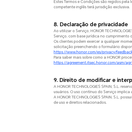
Estes Termos e Condições são regidos pela l
competente inglês terá jurisdição exclusiva.
8. Declaração de privacidade
Ao utilizar o Serviço, HONOR TECHNOLOGIES S
Serviço, com base jurídica no cumprimento 
Os clientes podem exercer a qualquer momento
solicitação preenchendo o formulário disponí
https://www.honor.com/es/privacy/feedbac
Para saber mais sobre como a HONOR proces
https://agreement.itsec.honor.com/asm/a
9. Direito de modificar e inter
A HONOR TECHNOLOGIES SPAIN, S.L. reserva-s
usuários. O uso contínuo do Serviço implica
A HONOR TECHNOLOGIES SPAIN, S.L. possui o d
de uso e direitos relacionados.