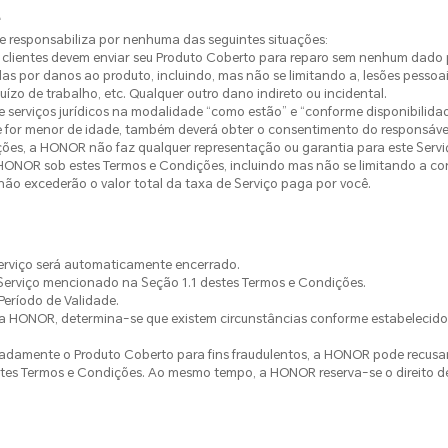
e
e responsabiliza por nenhuma das seguintes situações:
 Os clientes devem enviar seu Produto Coberto para reparo sem nenhum dado 
das por danos ao produto, incluindo, mas não se limitando a, lesões pessoai
ízo de trabalho, etc. Qualquer outro dano indireto ou incidental.
 serviços jurídicos na modalidade “como estão” e “conforme disponibilidade
ente for menor de idade, também deverá obter o consentimento do responsá
ões, a HONOR não faz qualquer representação ou garantia para este Serviço 
HONOR sob estes Termos e Condições, incluindo mas não se limitando a con
 não excederão o valor total da taxa de Serviço paga por você.
Serviço será automaticamente encerrado.
 Serviço mencionado na Seção 1.1 destes Termos e Condições.
 Período de Validade.
da HONOR, determina-se que existem circunstâncias conforme estabelecido
beradamente o Produto Coberto para fins fraudulentos, a HONOR pode recusa
tes Termos e Condições. Ao mesmo tempo, a HONOR reserva-se o direito de