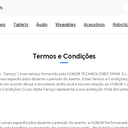
y.
eis
Tablets
Áudio
Wearables
Acessórios
Roboti
Termos e Condições
 “Serviço”) é um serviço fornecido pela HONOR TECHNOLOGIES SPAIN, S.L. 
nais especificados durante o período do evento. Estes Termos e Condiçõe
m um acordo eficaz e vinculativo entre você e nós em relação ao HONOR Care
ondições. O uso deste Serviço representa a sua aceitação total dos pre
m canais especificados durante o período do evento, a HONOR lhe fornecerá 
te este benefício no momento da compra (doravante, “Produto(s) Coberto(s)