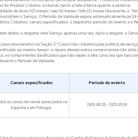
las do Produto Coberto, incluindo tanto a tela interna quanto a externa.
lidade de doze (12) meses / seis (6) meses / três (3) meses (doravante, o “P
ativa/obtém o Serviço. O Período de Validade expira automaticamente às 24:
utos Cobertos, canais especificados, o respectivo período do evento e o Pe
 tem direito a resgatar este Serviço apenas uma vez. Após o resgate, o Servi
 casos enumerados na Seção 3 "Casos não cobertos pela política de serviço
anificado ao mesmo tempo, o reparo desses outros componentes não está in
nta, os componentes danificados que não sejam a tela. Uma vez que tais c
 durante o Período de Validade.
Canais especificados
Período do evento
dos os canais de venda autorizados na
2025.08.28 - 2025.09.30
Espanha e em Portugal.
poderá ter de pagar uma taxa de serviço ao Centro de Serviço Autorizado da