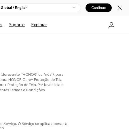
Global / English
Continue
cs
Suporte
Explorar
(doravante, “HONOR” ou “nós”), para
s para HONOR Care+ Proteção de Tela
+ Proteção de Tela. Por favor, leia e
sentes Termos e Condições.
o Serviço. O Serviço se aplica apenas a
”).