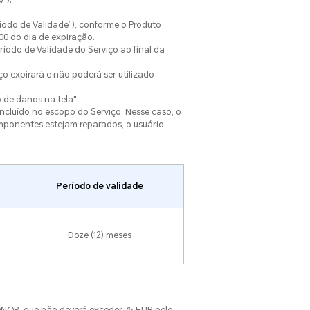
eríodo de Validade”), conforme o Produto
00 do dia de expiração.
ríodo de Validade do Serviço ao final da
ço expirará e não poderá ser utilizado
 de danos na tela".
cluído no escopo do Serviço. Nesse caso, o
omponentes estejam reparados, o usuário
Período de validade
Doze (12) meses
 HONOR, que não deverá exceder 75 EUR pelo