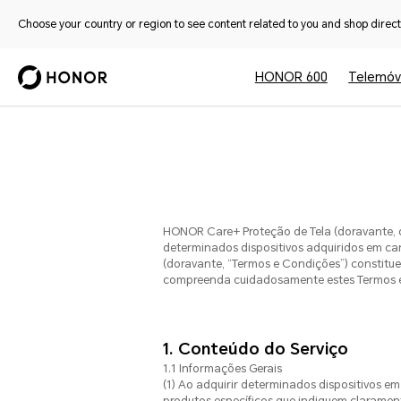
Choose your country or region to see content related to you and shop directl
HONOR 600
Telemóv
HONOR Care+ Proteção de Tela (doravante, o
determinados dispositivos adquiridos em ca
(doravante, “Termos e Condições”) constitue
compreenda cuidadosamente estes Termos e C
1. Conteúdo do Serviço
1.1 Informações Gerais
(1) Ao adquirir determinados dispositivos e
produtos específicos que indiquem claramen