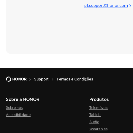
pt.support@honor.com
Support
Termos e Condições
Sobre a HONOR
Produtos
Sobre nós
Telemóveis
Acessibilidade
Tablets
Áudio
Wearables