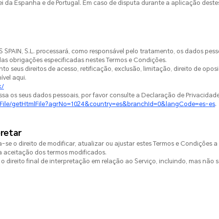
ei da Espanha e de Portugal. Em caso de disputa durante a aplicação deste
PAIN, S.L. processará, como responsável pelo tratamento, os dados pessoa
das obrigações especificadas nestes Termos e Condições.
 seus direitos de acesso, retificação, exclusão, limitação, direito de opos
vel aqui.
k/
sa os seus dados pessoais, por favor consulte a Declaração de Privacid
grFile/getHtmlFile?agrNo=1024&country=es&branchId=0&langCode=es-es
.
pretar
e o direito de modificar, atualizar ou ajustar estes Termos e Condições a
 a aceitação dos termos modificados.
ireito final de interpretação em relação ao Serviço, incluindo, mas não s