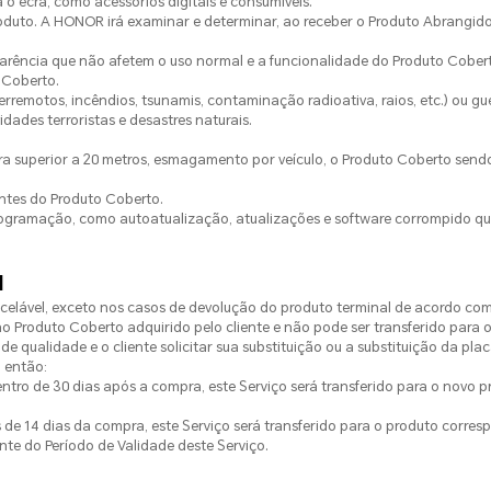
a o ecrã, como acessórios digitais e consumíveis.
oduto. A HONOR irá examinar e determinar, ao receber o Produto Abrangido,
parência que não afetem o uso normal e a funcionalidade do Produto Cober
 Coberto.
remotos, incêndios, tsunamis, contaminação radioativa, raios, etc.) ou guerr
dades terroristas e desastres naturais.
a superior a 20 metros, esmagamento por veículo, o Produto Coberto sendo
entes do Produto Coberto.
programação, como autoatualização, atualizações e software corrompido qu
l
celável, exceto nos casos de devolução do produto terminal de acordo com 
 Produto Coberto adquirido pelo cliente e não pode ser transferido para o
de qualidade e o cliente solicitar sua substituição ou a substituição da p
, então:
entro de 30 dias após a compra, este Serviço será transferido para o novo p
 de 14 dias da compra, este Serviço será transferido para o produto corres
te do Período de Validade deste Serviço.