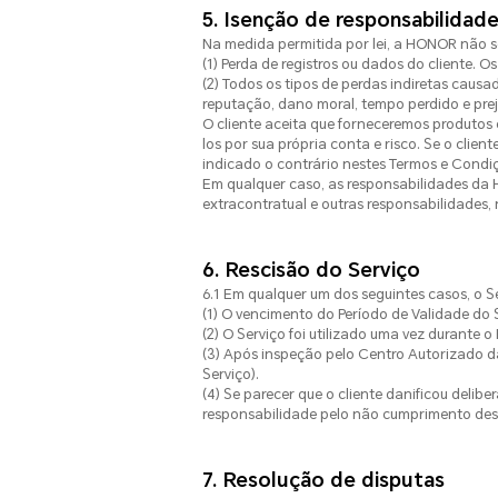
5. Isenção de responsabilidad
Na medida permitida por lei, a HONOR não s
(1) Perda de registros ou dados do cliente.
(2) Todos os tipos de perdas indiretas causa
reputação, dano moral, tempo perdido e preju
O cliente aceita que forneceremos produtos e
los por sua própria conta e risco. Se o cli
indicado o contrário nestes Termos e Condiç
Em qualquer caso, as responsabilidades da 
extracontratual e outras responsabilidades,
6. Rescisão do Serviço
6.1 Em qualquer um dos seguintes casos, o 
(1) O vencimento do Período de Validade do
(2) O Serviço foi utilizado uma vez durante o
(3) Após inspeção pelo Centro Autorizado 
Serviço).
(4) Se parecer que o cliente danificou deli
responsabilidade pelo não cumprimento des
7. Resolução de disputas