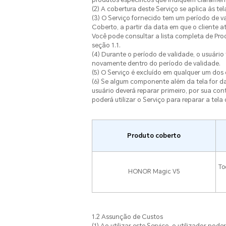
(2) A cobertura deste Serviço se aplica às te
(3) O Serviço fornecido tem um período de va
Coberto, a partir da data em que o cliente 
Você pode consultar a lista completa de Prod
seção 1.1.
(4) Durante o período de validade, o usuário
novamente dentro do período de validade.
(5) O Serviço é excluído em qualquer um dos
(6) Se algum componente além da tela for d
usuário deverá reparar primeiro, por sua co
poderá utilizar o Serviço para reparar a tela
Produto coberto
To
HONOR Magic V5
1.2 Assunção de Custos
(1) Ao utilizar este Serviço, o utilizador 