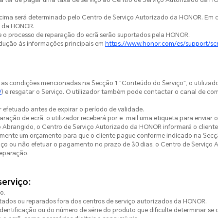
acima será determinado pelo Centro de Serviço Autorizado da HONOR. Em ca
o da HONOR.
nte o processo de reparação do ecrã serão suportados pela HONOR.
dução às informações principais em
https://www.honor.com/es/support/sc
as condições mencionadas na Secção 1 "Conteúdo do Serviço", o utilizador
/
) e resgatar o Serviço. O utilizador também pode contactar o canal de com
r efetuado antes de expirar o período de validade.
paração de ecrã, o utilizador receberá por e-mail uma etiqueta para enviar
Abrangido, o Centro de Serviço Autorizado da HONOR informará o cliente 
ualmente um orçamento para que o cliente pague conforme indicado na Secçã
rviço ou não efetuar o pagamento no prazo de 30 dias, o Centro de Serviç
reparação.
serviço:
o:
tados ou reparados fora dos centros de serviço autorizados da HONOR.
identificação ou do número de série do produto que dificulte determinar se