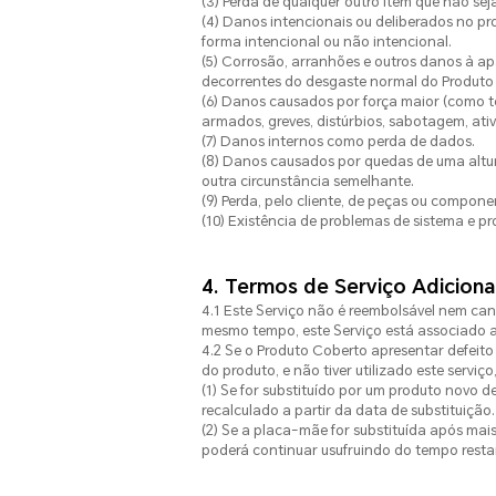
(3) Perda de qualquer outro item que não sej
(4) Danos intencionais ou deliberados no pr
forma intencional ou não intencional.
(5) Corrosão, arranhões e outros danos à a
decorrentes do desgaste normal do Produto
(6) Danos causados por força maior (como ter
armados, greves, distúrbios, sabotagem, ativi
(7) Danos internos como perda de dados.
(8) Danos causados por quedas de uma altur
outra circunstância semelhante.
(9) Perda, pelo cliente, de peças ou compon
(10) Existência de problemas de sistema e 
4. Termos de Serviço Adiciona
4.1 Este Serviço não é reembolsável nem can
mesmo tempo, este Serviço está associado ao
4.2 Se o Produto Coberto apresentar defeito 
do produto, e não tiver utilizado este serviço
(1) Se for substituído por um produto novo d
recalculado a partir da data de substituição.
(2) Se a placa-mãe for substituída após mais
poderá continuar usufruindo do tempo restan