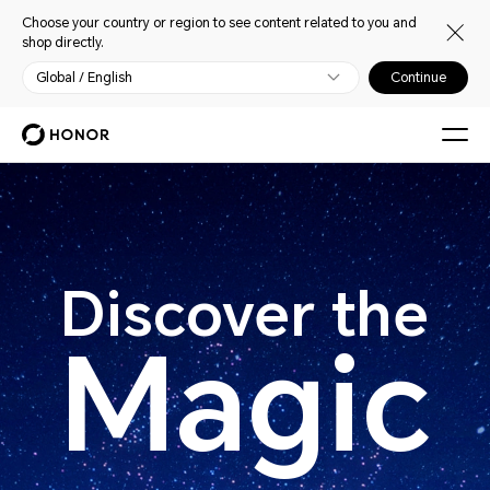
Choose your country or region to see content related to you and
shop directly.
Global / English
Continue
Discover the
Magic