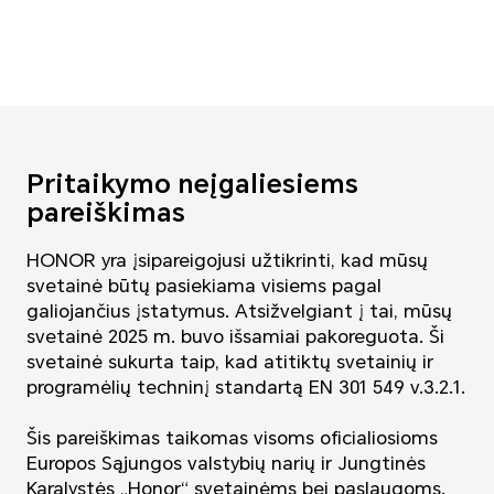
Pritaikymo neįgaliesiems
pareiškimas
HONOR yra įsipareigojusi užtikrinti, kad mūsų
svetainė būtų pasiekiama visiems pagal
galiojančius įstatymus. Atsižvelgiant į tai, mūsų
svetainė 2025 m. buvo išsamiai pakoreguota. Ši
svetainė sukurta taip, kad atitiktų svetainių ir
programėlių techninį standartą EN 301 549 v.3.2.1.
Šis pareiškimas taikomas visoms oficialiosioms
Europos Sąjungos valstybių narių ir Jungtinės
Karalystės „Honor“ svetainėms bei paslaugoms.