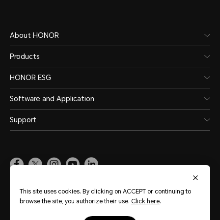
About HONOR
Products
HONOR ESG
Software and Application
Support
Pakistan
(English)
This site uses cookies. By clicking on ACCEPT or continuing to
browse the site, you authorize their use.
Click here
.
Site Map
Terms of Use
Privacy Policy
Cookie Policy
Legal