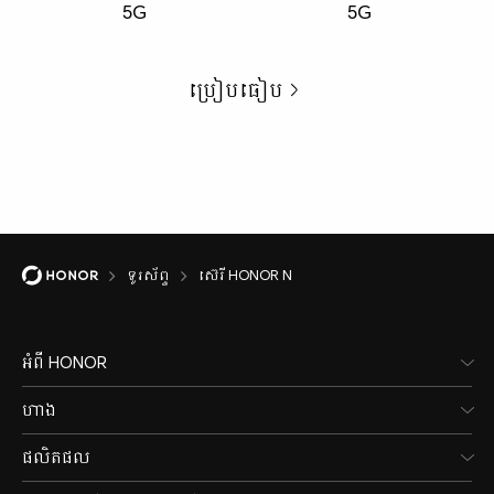
5G
5G
ប្រៀបធៀប
ទូរស័ព្ទ
ស៊េរី HONOR N
អំពី HONOR
ហាង
ផលិតផល