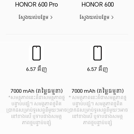
HONOR 600 Pro
HONOR 600
ស្វែងយល់បន្ថែម
ស្វែងយល់បន្ថែម
6.57 អ៊ីញ
6.57 អ៊ីញ
7000 mAh (តម្លៃធម្មតា)
7000 mAh (តម្លៃធម្មតា)
*សមត្ថភាពនេះគឺជាសមត្ថភាពថ្ម
* សមត្ថភាពនេះគឺជាសមត្ថភាពថ្ម
បន្ទាប់បន្សំ។ សមត្ថភាពថ្មពិត
បន្ទាប់បន្សំ។ សមត្ថភាពថ្មពិត
ប្រាកដសម្រាប់ទូរសព្ទនីមួយៗអាច
ប្រាកដសម្រាប់ទូរសព្ទនីមួយៗអាច
នៅខាងលើ ឬទាបជាងសមត្ថ
នៅខាងលើ ឬទាបជាងសមត្ថ
ភាពថ្មបន្ទាប់បន្សំ
ភាពថ្មបន្ទាប់បន្សំ