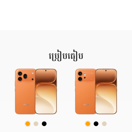
ប្រៀបធៀប
ខ្មៅ
ពណ៌ស​មាស
ពណ៌ខ្មៅ
ស​មាស
ពណ៌ទឹកក្រូច
ពណ៌​ទឹកក្រូច