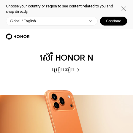
Choose your country or region to see content related to you and
shop directly.
Global / English
Continue
ទូរស័ព្ទ
ស៊េរី HONOR N
ប្រៀបធៀប