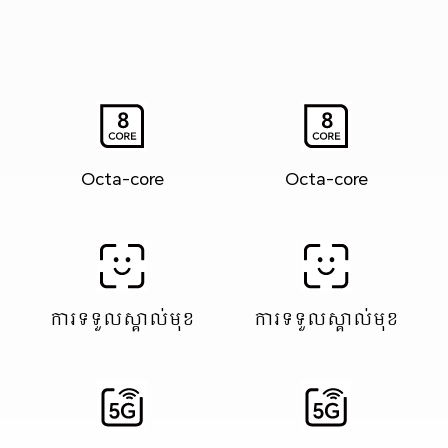
Octa-core
Octa-core
ការទទួលស្គាល់មុខ
ការទទួលស្គាល់មុខ