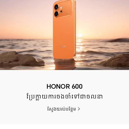
HONOR 600
ប្រែក្លាយការចងចាំទៅជាចលនា
ស្វែងយល់បន្ថែម