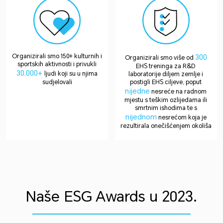
Organizirali smo 150+ kulturnih i
300
Organizirali smo više od
sportskih aktivnosti i privukli
EHS treninga za R&D
30.000+
ljudi koji su u njima
laboratorije diljem zemlje i
sudjelovali
postigli EHS ciljeve, poput
nijedne
nesreće na radnom
mjestu s teškim ozlijedama ili
smrtnim ishodima te s
nijednom
nesrećom koja je
rezultirala onečišćenjem okoliša
Naše ESG Awards u 2023.