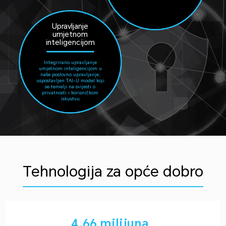
Upravljanje
umjetnom
inteligencijom
Integrirano upravljanje
umjetnom inteligencijom u
naše poslovno upravljanje,
uspostavljen TAI-U model koji
se temelji na svijesti o
privatnosti i korisničkom
iskustvu
Tehnologija za opće dobro
4.66 milijuna