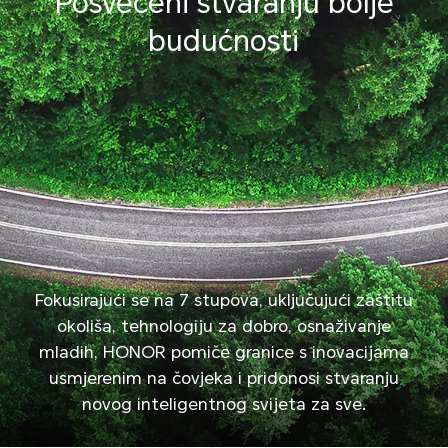
Posvećeni stvaranju bolje
budućnosti
Fokusirajući se na 7 stupova, uključujući zaštitu
okoliša, tehnologiju za dobro, osnaživanje
mladih, HONOR pomiče granice s inovacijama
usmjerenim na čovjeka i pridonosi stvaranju
novog inteligentnog svijeta za sve.