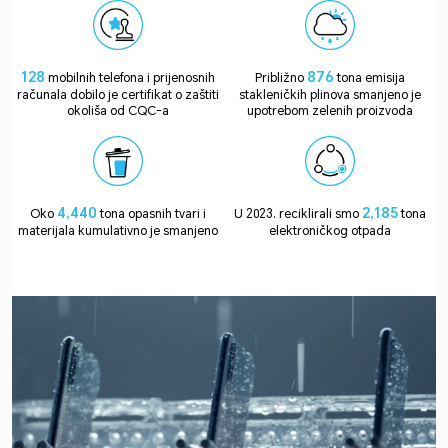
128
876
mobilnih telefona i prijenosnih
Približno
tona emisija
računala dobilo je certifikat o zaštiti
stakleničkih plinova smanjeno je
okoliša od CQC-a
upotrebom zelenih proizvoda
4,440
2,185
Oko
tona opasnih tvari i
U 2023. reciklirali smo
tona
materijala kumulativno je smanjeno
elektroničkog otpada