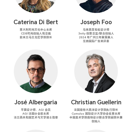
Caterina Di Bert
Joseph Foo
意大利时尚文化中心主席
马来西亚知名设计师
CDB时尚创始人和总裁
3nity 创意总监/联合创始人
前米兰马兰戈尼学院院长
2024 年广州三年展策展人
戛纳国际广告奖评委
José Albergaria
Christian Guellerin
平面设计师、AGI 会员
法国南特大西洋设计学院
执行院长
AGI 法国分会前主席
Cumulus 国际设计大学协会
名誉主席
法兰西共和国艺术与文学骑士
勋章
中国美术学院南特设计联合学院副院长兼
创始人