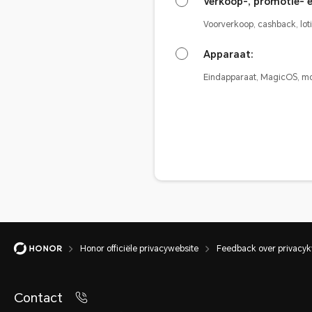
Verkoop-, promotie- 
Voorverkoop, cashback, lotin
Apparaat:
Eindapparaat, MagicOS, mob
Honor officiële privacywebsite
Feedback over privacyk
Contact