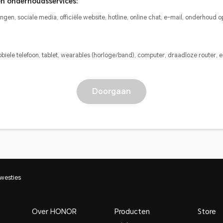
en onderhoudsservices:
gen, sociale media, officiële website, hotline, online chat, e-mail, onderhoud op
iele telefoon, tablet, wearables (horloge/band), computer, draadloze router, 
Doorgaan
westies
Over HONOR
Producten
Store