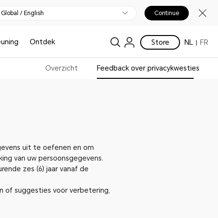
Global / English
Continue
uning
Ontdek
Store
NL
FR
Overzicht
Feedback over privacykwesties
gevens uit te oefenen en om
rking van uw persoonsgegevens.
ende zes (6) jaar vanaf de
 of suggesties voor verbetering,