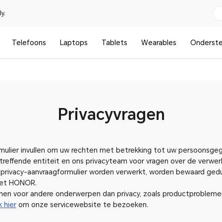
y.
6
Telefoons
Laptops
Tablets
Wearables
Onderste
Privacyvragen
mulier invullen om uw rechten met betrekking tot uw persoonsge
effende entiteit en ons privacyteam voor vragen over de verwe
 privacy-aanvraagformulier worden verwerkt, worden bewaard gedur
met HONOR.
men voor andere onderwerpen dan privacy, zoals productproblemen
ik hier
om onze servicewebsite te bezoeken.