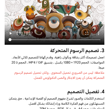
3. تصميم الرسوم المتحركة
اجعل تصميمك أكثر رشاقة وبألوان زاهية، وقدم إلهامًا للتصميم ثلاثي الأبعاد.
المواصفات: الحجم 1920 × 1080 بكسل ، بتنسيق MP4 / GIF ، الحجم ≤ 20
ميجا.
ملاحظة: ليس من الضروري تحميل المحتوى ، ولكن تحميل تصميم الرسوم
المتحركة يمكن أن يعزز الابتكار والحس التكنولوجي للعمل.
4. تفصيل التصميم
استخدم الكلمات والصور لشرح مفهوم التصميم أو القصة الإبداعية ، حتى يتمكن
المستهلكون من فهم الفكرة الكامنة وراء إنشائك بشكل أفضل.
المواصفات: حجم A4 ، في شكل PDF ، حجم ≤ 20M.