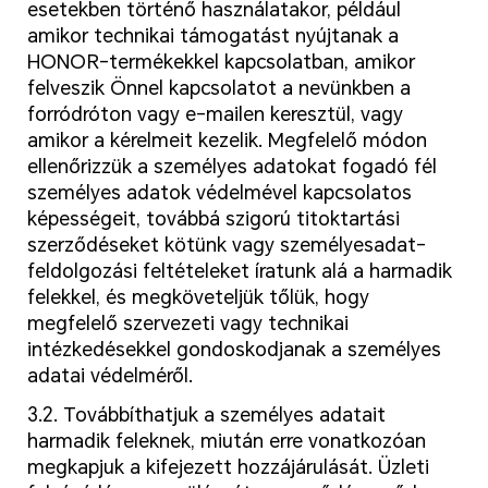
esetekben történő használatakor, például
amikor technikai támogatást nyújtanak a
HONOR-termékekkel kapcsolatban, amikor
felveszik Önnel kapcsolatot a nevünkben a
forródróton vagy e-mailen keresztül, vagy
amikor a kérelmeit kezelik. Megfelelő módon
ellenőrizzük a személyes adatokat fogadó fél
személyes adatok védelmével kapcsolatos
képességeit, továbbá szigorú titoktartási
szerződéseket kötünk vagy személyesadat-
feldolgozási feltételeket íratunk alá a harmadik
felekkel, és megköveteljük tőlük, hogy
megfelelő szervezeti vagy technikai
intézkedésekkel gondoskodjanak a személyes
adatai védelméről.
3.2. Továbbíthatjuk a személyes adatait
harmadik feleknek, miután erre vonatkozóan
megkapjuk a kifejezett hozzájárulását. Üzleti