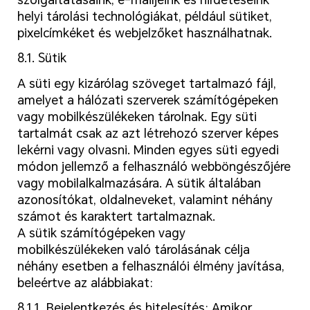
helyi tárolási technológiákat, például sütiket,
pixelcímkéket és webjelzőket használhatnak.
8.1. Sütik
A süti egy kizárólag szöveget tartalmazó fájl,
amelyet a hálózati szerverek számítógépeken
vagy mobilkészülékeken tárolnak. Egy süti
tartalmát csak az azt létrehozó szerver képes
lekérni vagy olvasni. Minden egyes süti egyedi
módon jellemző a felhasználó webböngészőjére
vagy mobilalkalmazására. A sütik általában
azonosítókat, oldalneveket, valamint néhány
számot és karaktert tartalmaznak.
A sütik számítógépeken vagy
mobilkészülékeken való tárolásának célja
néhány esetben a felhasználói élmény javítása,
beleértve az alábbiakat:
8.1.1. Bejelentkezés és hitelesítés: Amikor