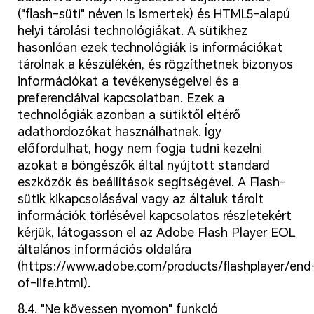
("flash-süti" néven is ismertek) és HTML5-alapú
helyi tárolási technológiákat. A sütikhez
hasonlóan ezek technológiák is információkat
tárolnak a készülékén, és rögzíthetnek bizonyos
információkat a tevékenységeivel és a
preferenciáival kapcsolatban. Ezek a
technológiák azonban a sütiktől eltérő
adathordozókat használhatnak. Így
előfordulhat, hogy nem fogja tudni kezelni
azokat a böngészők által nyújtott standard
eszközök és beállítások segítségével. A Flash-
sütik kikapcsolásával vagy az általuk tárolt
információk törlésével kapcsolatos részletekért
kérjük, látogasson el az Adobe Flash Player EOL
általános információs oldalára
(https://www.adobe.com/products/flashplayer/end
of-life.html).
8.4. "Ne kövessen nyomon" funkció