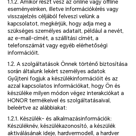
1.1.2. Amikor részt vesz az online vagy offline
eseményeinken, illetve információkérés vagy
visszajelzés céljából felveszi velünk a
kapcsolatot, megkérjük, hogy adja meg a
szükséges személyes adatait, például a nevét,
az e-mail-címét, a szállítási címét, a
telefonszámát vagy egyéb elérhetőségi
információit.
1.2. A szolgáltatások Önnek történő biztosítása
során általunk lekért személyes adatok
Gyűjteni fogjuk a készülékinformációit és az
azzal kapcsolatos információkat, hogy Ön és
készüléke milyen módon végez interakciókat a
HONOR termékeivel és szolgáltatásaival,
beleértve az alábbiakat:
1.2.1. Készülék- és alkalmazásinformációk:
Készüléknév, készülékazonosító, a készülék
aktiválásának ideje, hardvermodell, a hardver