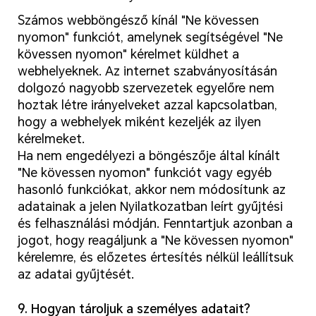
Számos webböngésző kínál "Ne kövessen
nyomon" funkciót, amelynek segítségével "Ne
kövessen nyomon" kérelmet küldhet a
webhelyeknek. Az internet szabványosításán
dolgozó nagyobb szervezetek egyelőre nem
hoztak létre irányelveket azzal kapcsolatban,
hogy a webhelyek miként kezeljék az ilyen
kérelmeket.
Ha nem engedélyezi a böngészője által kínált
"Ne kövessen nyomon" funkciót vagy egyéb
hasonló funkciókat, akkor nem módosítunk az
adatainak a jelen Nyilatkozatban leírt gyűjtési
és felhasználási módján. Fenntartjuk azonban a
jogot, hogy reagáljunk a "Ne kövessen nyomon"
kérelemre, és előzetes értesítés nélkül leállítsuk
az adatai gyűjtését.
9. Hogyan tároljuk a személyes adatait?