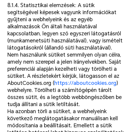
8.1.4. Statisztikai elemzések: A sütik
segítségével képesek vagyunk információkat
gyűjteni a webhelyeink és az egyéb
alkalmazások Ön általi használatával
kapcsolatban, legyen szó egyszeri látogatásról
(munkamenetsüti használatával), vagy ismételt
látogatásokról (állandó süti használatával).
Nem használunk sütiket semmilyen olyan célra,
amely nem szerepel a jelen Irányelvekben. Saját
preferenciái alapján kezelheti vagy törölheti a
sütiket. A részletekért kérjük, látogasson el az
AboutCookies.org (
https://aboutcookies.org
)
webhelyre. Törölheti a számítógépén tárolt
összes sütit, és a legtöbb webböngészőben be
tudja állítani a sütik letiltását.
Ha azonban törli a sütiket, a webhelyeink
következő meglátogatásakor manuálisan kell
módosítania a beállításait. Emellett a sütik