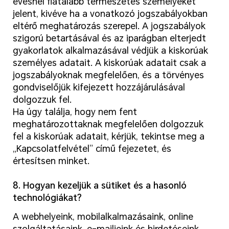
évesnél fiatalabb természetes személyeket
jelent, kivéve ha a vonatkozó jogszabályokban
eltérő meghatározás szerepel. A jogszabályok
szigorú betartásával és az iparágban elterjedt
gyakorlatok alkalmazásával védjük a kiskorúak
személyes adatait. A kiskorúak adatait csak a
jogszabályoknak megfelelően, és a törvényes
gondviselőjük kifejezett hozzájárulásával
dolgozzuk fel.
Ha úgy találja, hogy nem fent
meghatározottaknak megfelelően dolgozzuk
fel a kiskorúak adatait, kérjük, tekintse meg a
„Kapcsolatfelvétel” című fejezetet, és
értesítsen minket.
8. Hogyan kezeljük a sütiket és a hasonló
technológiákat?
A webhelyeink, mobilalkalmazásaink, online
szolgáltatásaink, e-mailjeink és hirdetéseink