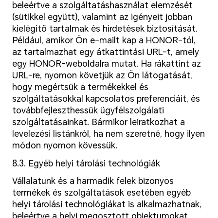
beleértve a szolgáltatáshasználat elemzését
(sütikkel együtt), valamint az igényeit jobban
kielégítő tartalmak és hirdetések biztosítását.
Például, amikor Ön e-mailt kap a HONOR-tól,
az tartalmazhat egy átkattintási URL-t, amely
egy HONOR-weboldalra mutat. Ha rákattint az
URL-re, nyomon követjük az Ön látogatását,
hogy megértsük a termékekkel és
szolgáltatásokkal kapcsolatos preferenciáit, és
továbbfejleszthessük ügyfélszolgálati
szolgáltatásainkat. Bármikor leiratkozhat a
levelezési listánkról, ha nem szeretné, hogy ilyen
módon nyomon kövessük.
8.3. Egyéb helyi tárolási technológiák
Vállalatunk és a harmadik felek bizonyos
termékek és szolgáltatások esetében egyéb
helyi tárolási technológiákat is alkalmazhatnak,
beleértve a helyi megosztott objektumokat