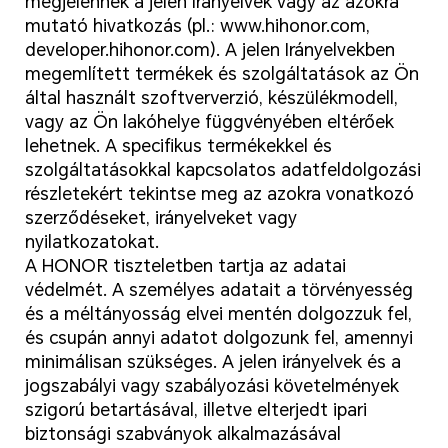
megjelennek a jelen Irányelvek vagy az azokra
mutató hivatkozás (pl.: www.hihonor.com,
developer.hihonor.com). A jelen Irányelvekben
megemlített termékek és szolgáltatások az Ön
által használt szoftververzió, készülékmodell,
vagy az Ön lakóhelye függvényében eltérőek
lehetnek. A specifikus termékekkel és
szolgáltatásokkal kapcsolatos adatfeldolgozási
részletekért tekintse meg az azokra vonatkozó
szerződéseket, irányelveket vagy
nyilatkozatokat.
A HONOR tiszteletben tartja az adatai
védelmét. A személyes adatait a törvényesség
és a méltányosság elvei mentén dolgozzuk fel,
és csupán annyi adatot dolgozunk fel, amennyi
minimálisan szükséges. A jelen irányelvek és a
jogszabályi vagy szabályozási követelmények
szigorú betartásával, illetve elterjedt ipari
biztonsági szabványok alkalmazásával