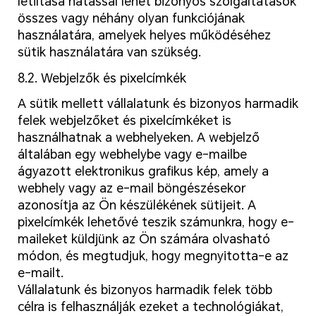
letiltása hatással lehet bizonyos szolgáltatások
összes vagy néhány olyan funkciójának
használatára, amelyek helyes működéséhez
sütik használatára van szükség.
8.2. Webjelzők és pixelcímkék
A sütik mellett vállalatunk és bizonyos harmadik
felek webjelzőket és pixelcímkéket is
használhatnak a webhelyeken. A webjelző
általában egy webhelybe vagy e-mailbe
ágyazott elektronikus grafikus kép, amely a
webhely vagy az e-mail böngészésekor
azonosítja az Ön készülékének sütijeit. A
pixelcímkék lehetővé teszik számunkra, hogy e-
maileket küldjünk az Ön számára olvasható
módon, és megtudjuk, hogy megnyitotta-e az
e-mailt.
Vállalatunk és bizonyos harmadik felek több
célra is felhasználják ezeket a technológiákat,