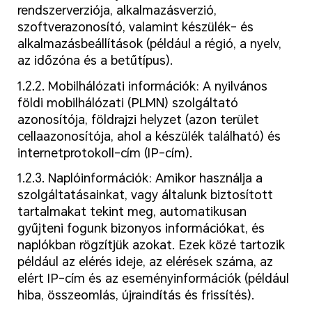
rendszerverziója, alkalmazásverzió,
szoftverazonosító, valamint készülék- és
alkalmazásbeállítások (például a régió, a nyelv,
az időzóna és a betűtípus).
1.2.2. Mobilhálózati információk: A nyilvános
földi mobilhálózati (PLMN) szolgáltató
azonosítója, földrajzi helyzet (azon terület
cellaazonosítója, ahol a készülék található) és
internetprotokoll-cím (IP-cím).
1.2.3. Naplóinformációk: Amikor használja a
szolgáltatásainkat, vagy általunk biztosított
tartalmakat tekint meg, automatikusan
gyűjteni fogunk bizonyos információkat, és
naplókban rögzítjük azokat. Ezek közé tartozik
például az elérés ideje, az elérések száma, az
elért IP-cím és az eseményinformációk (például
hiba, összeomlás, újraindítás és frissítés).