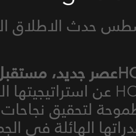
قبل جديد
كشفت HONOR عن استراتيجيته
طموحة لتحقيق نجاحات
تها الهائلة في الج