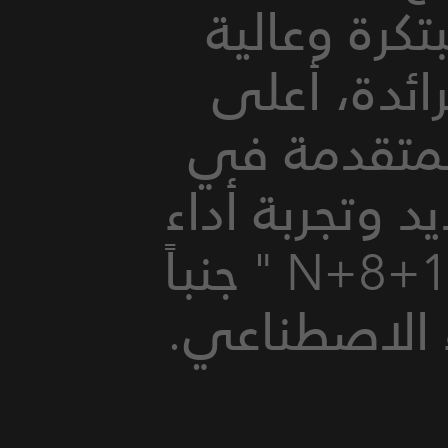
تكرة وعالية
رائدة، أعلى
المتقدمة في
د وتجربة أداء
سلس للجميع من خلال استراتيجية "1+8+N " جنباً
 الاصطناعي.