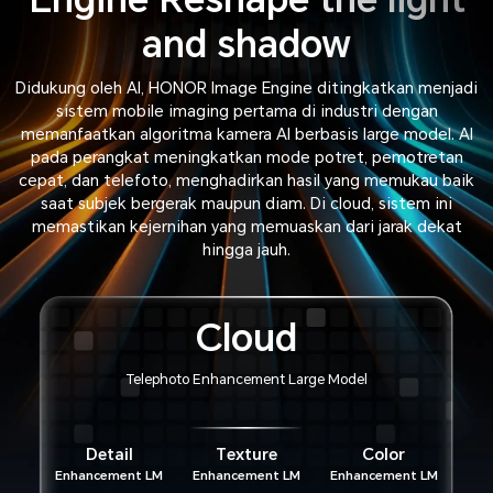
and shadow
Didukung oleh AI, HONOR Image Engine ditingkatkan menjadi
sistem mobile imaging pertama di industri dengan
memanfaatkan algoritma kamera AI berbasis large model. AI
pada perangkat meningkatkan mode potret, pemotretan
cepat, dan telefoto, menghadirkan hasil yang memukau baik
saat subjek bergerak maupun diam. Di cloud, sistem ini
memastikan kejernihan yang memuaskan dari jarak dekat
hingga jauh.
Cloud
Telephoto Enhancement Large Model
Detail
Texture
Color
Enhancement LM
Enhancement LM
Enhancement LM