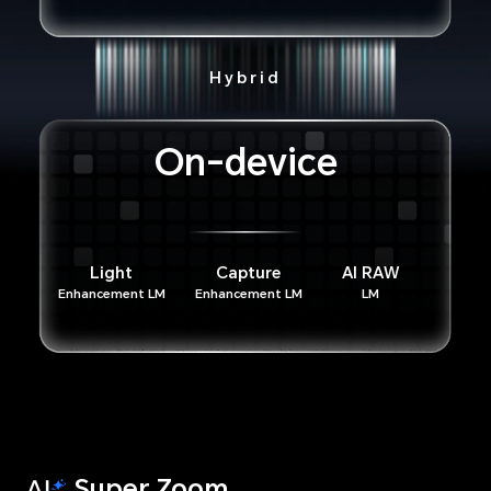
Hybrid
On-device
Light
Capture
AI RAW
Enhancement LM
Enhancement LM
LM
Super Zoom