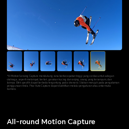
*AI Motion Sensing Capture mendukung rana berkecepatan tinggi yang cerdas untuk adegan
olahraga, seperti melompat, berlari, gerakan kucing dan anjing, orang yang tersenyum, dan
lainnya. Efek spesifik dapat berbeda tergantung pada skenario. Silakan merujuk pada pengalaman
penggunaan Anda. Fitur Auto Capture dapat diaktifkan melalui pengaturan atau antarmuka
kamera.
All-round Motion Capture