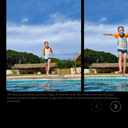
*Mendukung pemotretan beruntun hingga 10 frame per detik. Efek implementasi spesifik dapat
bervariasi tergantung pada skenario penggunaan. Silakan merujuk pada pengalaman penggunaan
sebenarnya.