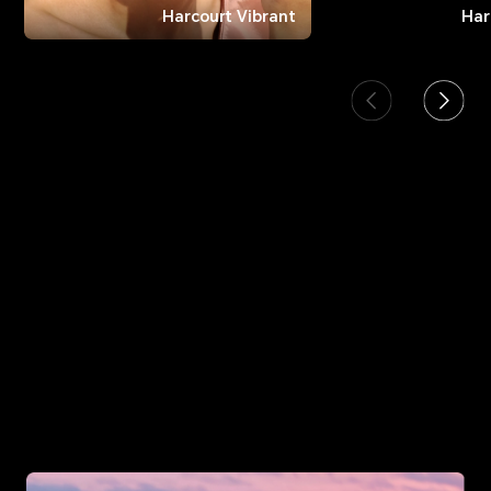
Harcourt Vibrant
Har