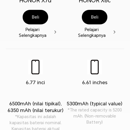
HONOR X7d
HONOR X6c
Beli
Beli
Pelajari
Pelajari
Selengkapnya
Selengkapnya
6.77 inci
6.61 inches
6500mAh (nilai tipikal),
5300mAh (typical value)
6350 mAh (nilai terukur)
*The rated capacity is 5200
mAh. (Non-removable
*Kapasitas ini adalah
Battery)
kapasitas baterai nominal.
Kapasitas baterai aktual