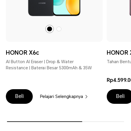
Midnight
Moonlight
Black
White
HONOR X6c
HONOR 
AI Button AI Eraser | Drop & Water
Tahan Bentu
Resistance | Baterai Besar 5300mAh & 35W
Rp4.599.0
Beli
Beli
Pelajari Selengkapnya