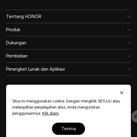
Tentang HONOR
Produk
Dukungan
Pembelian
Perangkat Lunak dan Aplikasi
Situs ini menggunakan cookie. Dengan mengklik SETUJU atau
melanjutkan penjelajahan situs, Anda mengizinkan
Indonesia
(Bahasa)
penggunaannya.
Klik disini
.
Peta Situs
Pernyataan Privasi
Persyaratan Penggunaan
terima
Kebijakan Kuki