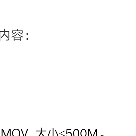
内容：
V, 大小≤500M。