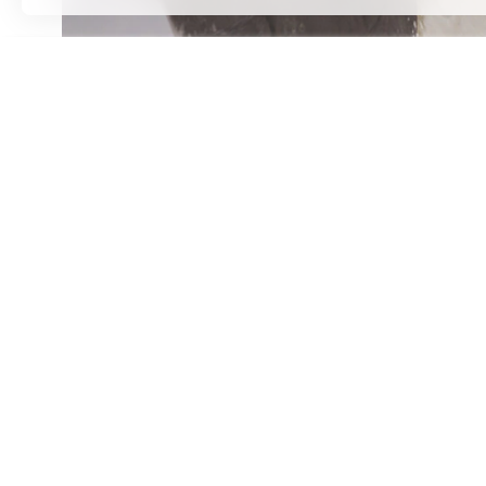
全部
2. 总体视效
壁纸赛道