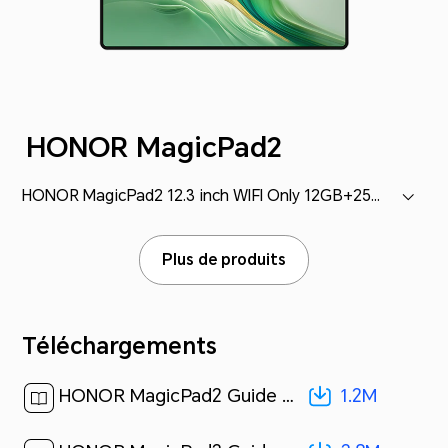
HONOR MagicPad2
HONOR MagicPad2 12.3 inch WIFI Only 12GB+256GB (ROD2-W09)
Plus de produits
Téléchargements
1.2M
HONOR MagicPad2 Guide de démarrage rapide-(Magic OS 8.0_02,ROD2-W09,fr)[ 1.2M ]