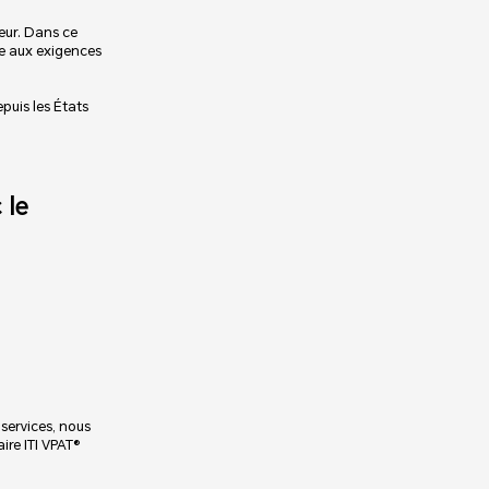
eur. Dans ce
dre aux exigences
puis les États
 le
services, nous
ire ITI VPAT®