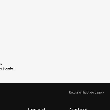
 à
e écoute !
Retour en haut de page
Logiciel et
Assistance