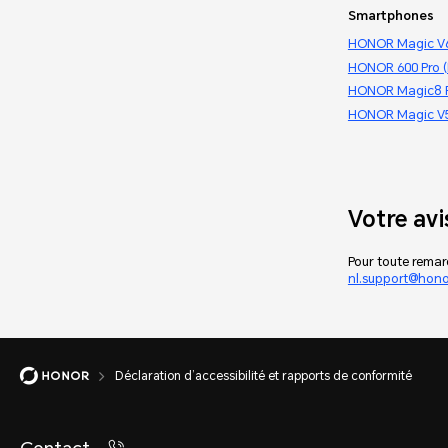
Smartphones
HONOR Magic V6
HONOR 600 Pro 
HONOR Magic8 P
HONOR Magic V5
Votre av
Pour toute remarq
nl.support@hon
Déclaration d’accessibilité et rapports de conformité