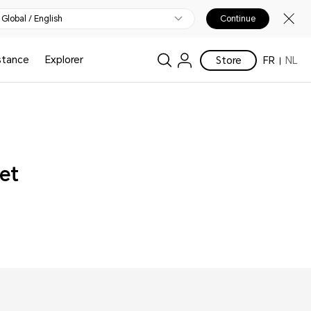
Global / English
Continue
stance
Explorer
Store
FR
NL
et