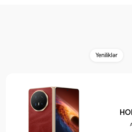
Yeniliklər
HO
A