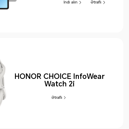
Ətraflı
İndi alın
HONOR CHOICE InfoWear
Watch 2i
Ətraflı