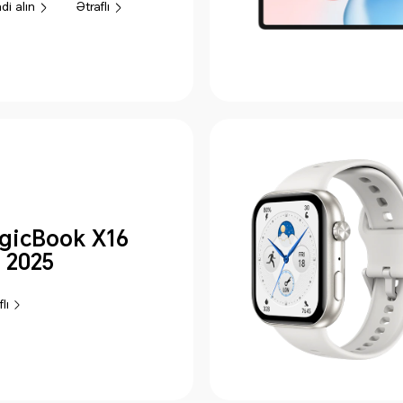
Ətraflı
ndi alın
icBook X16
 2025
lı