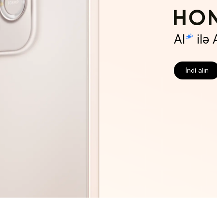
AI
ilə
İndi alın