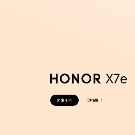
İndi alın
Ətraflı