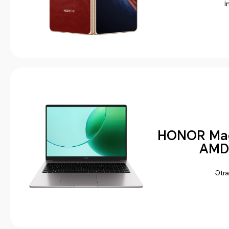
İ
HONOR Mag
AMD
Ətraf