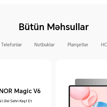
Bütün Məhsullar
Telefonlar
Notbuklar
Planşetlər
HO
NOR Magic V6
I | Əsl Sehri Kəşf Et