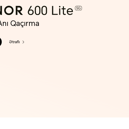
 Anı Qaçırma
Ətraflı