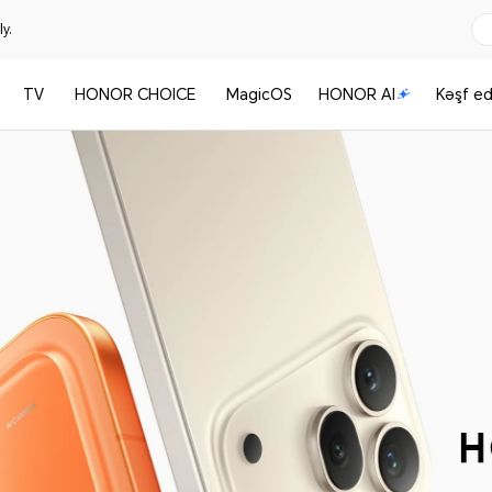
y.
TV
HONOR CHOICE
MagicOS
HONOR AI
Kəşf ed