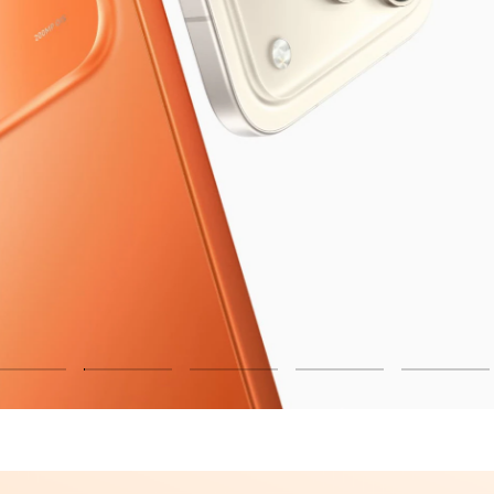
AI
| Əsl Sehri Kəşf Et
İndi alın
Ətraflı