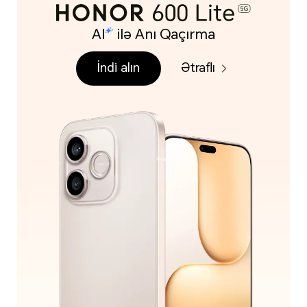
AI
ilə Anı Qaçırma
İndi alın
Ətraflı