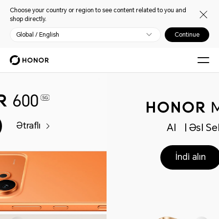
Choose your country or region to see content related to you and
shop directly.
Global / English
Continue
AI
| Əsl Sehri Kəşf Et
İndi alın
Ətraflı