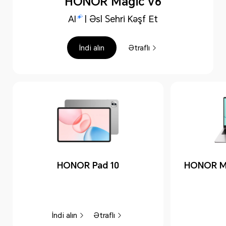
HONOR Magic V6
AI
| Əsl Sehri Kəşf Et
İndi alın
Ətraflı
HONOR Pad 10
HONOR M
İndi alın
Ətraflı