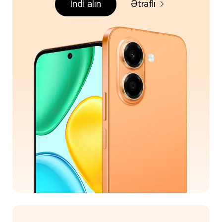
İndi alın
Ətraflı