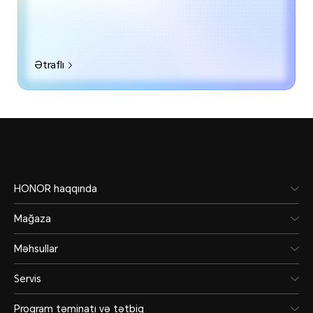
Ətraflı
HONOR haqqında
Mağaza
Məhsullar
Servis
Proqram təminatı və tətbiq