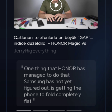
Qatlanan telefonlarla ən böyük “GAP”...
indicə düzəldildi – HONOR Magic Vs
JerryRigEverything
One thing that HONOR has
T
managed to do that
de
Samsung has not yet
fo
figured out, is getting the
li
phone to fold completely
"
flat.