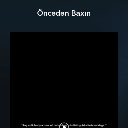
Öncədən Baxın