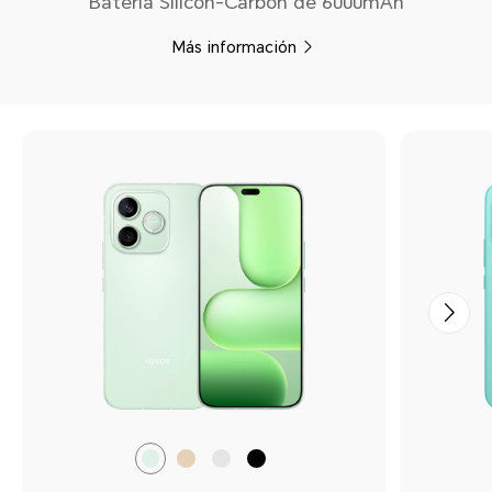
Batería Silicon-Carbon de 6000mAh
Más información
Verde
Dorado
Gris
Negro
Brote
Duna
Terciopelo
Terciopelo