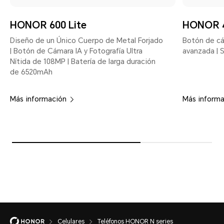
HONOR 600 Lite
HONOR 4
Diseño de un Único Cuerpo de Metal Forjado
Botón de cá
| Botón de Cámara IA y Fotografía Ultra
avanzada | S
Nítida de 108MP | Batería de larga duración
de 6520mAh
Más información
Más inform
Celulares
Teléfonos HONOR N series