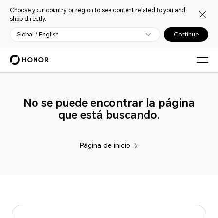
Choose your country or region to see content related to you and
shop directly.
Global / English
Continue
No se puede encontrar la página
que está buscando.
Página de inicio