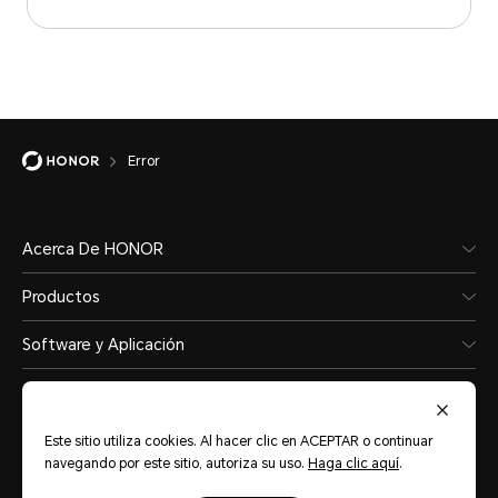
Error
Acerca De HONOR
Productos
Software y Aplicación
Este sitio utiliza cookies. Al hacer clic en ACEPTAR o continuar
Argentina
(Español)
navegando por este sitio, autoriza su uso.
Haga clic aquí
.