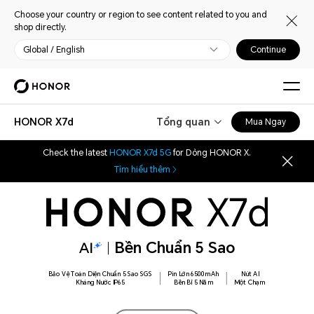
Choose your country or region to see content related to you and
shop directly.
Global / English
Continue
HONOR X7d
Tổng quan
Mua Ngay
Check the latest
HONOR X7d 5G
for Dòng HONOR X.
Tìm hiểu thêm
Bền Chuẩn 5 Sao
Bảo Vệ Toàn Diện Chuẩn 5 Sao SGS
Pin Lớn 6500mAh
Nút AI
Kháng Nước IP65
Bền Bỉ 5 Năm
Một Chạm