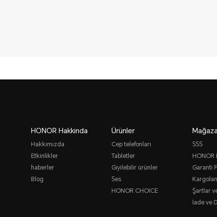
HONOR Hakkinda
Ürünler
Mağaz
Hakkımızda
Cep telefonları
SSS
Etkinlikler
Tabletler
HONOR P
haberler
Giyilebilir ürünler
Garanti P
Blog
Ses
Kargolam
HONOR CHOICE
Şartlar v
İade ve D