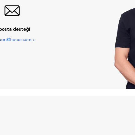
posta desteği
pport@honor.com