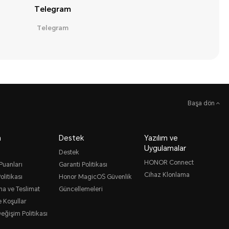
Telegram
Telegram
Başa dön
a
Destek
Yazılım ve
Uygulamalar
Destek
HONOR Connect
uanları
Garanti Politikası
Cihaz Klonlama
olitikası
Honor MagicOS Güvenlik
a ve Teslimat
Güncellemeleri
e Koşullar
eğişim Politikası