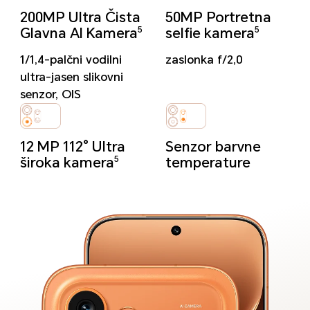
200MP Ultra Čista
50MP Portretna
Glavna AI Kamera
selfie kamera
5
5
1/1,4-palčni vodilni
zaslonka f/2,0
ultra-jasen slikovni
senzor, OIS
12 MP 112° Ultra
Senzor barvne
široka kamera
temperature
5