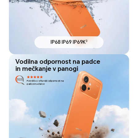
3
IP68 IP69 IP69K
Vodilna odpornost na padce
in mečkanje v panogi
Potrdilo o vrhunski odpornosti na
padce in udarce