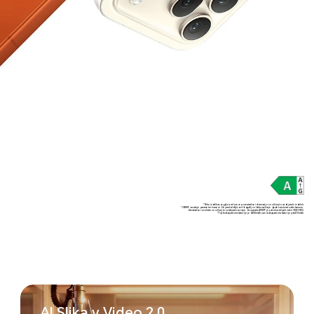
*Slike izdelka so zgolj za referenco, za natančne informacije se sklicujte na dejanski izdelek.
*200 MP označuje parametre kamere. Dejanska ločljivost fotografij se lahko razlikuje glede na izbrani način kamere.
Za natančne rezultate se sklicujte na dejansko stanje. Za uporabo 200 MP je potrebno vklopiti način HIGH-RES.
*Tipična kapaciteta baterije je 6400 mAh, nazivna kapaciteta baterije pa 6210 mAh.
AI Slika v
Video 2.0