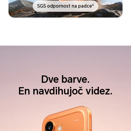
4
SGS odpornost na padce
Dve barve.
En navdihujoč videz.