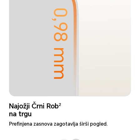
0,98 mm
2
Najožji Črni Rob
na trgu
Prefinjena zasnova zagotavlja širši pogled.