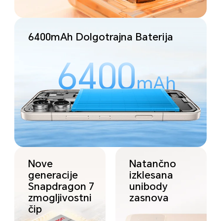
6400mAh Dolgotrajna
Baterija
6400
mAh
Nove
Natančno
generacije
izklesana
Snapdragon 7
unibody
zmogljivostni
zasnova
čip