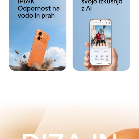
IP69K
svojo
izkušnjo
Odpornost na
z AI
vodo in prah