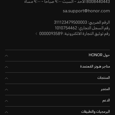
8008440443 الأحد - السبت ٩:٠٠ صباحا - ٩:٠٠ مساءً
sa.support@honor.com
الرقم الضريبي: 311123479500003
رقم السجل التجاري: 1010754462
رقم توثيق التجارة الالكترونية: 0000093589
حول HONOR
متاجر هـونر المُعتمدة
المنتجات
المتجر
الدعم
البرمجيات والتطبيقات