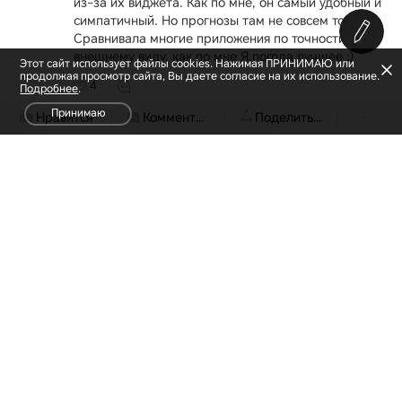
из-за их виджета. Как по мне, он самый удобный и
симпатичный. Но прогнозы там не совсем точные.
Сравнивала многие приложения по точности и
внешнему виду, как по мне Я.погода лучшее :)
Этот сайт использует файлы cookies. Нажимая ПРИНИМАЮ или
продолжая просмотр сайта, Вы даете согласие на их использование.
4
Подробнее
.
принимаю
Нравится
Комментарий
Поделиться
SRoman
05-09-2018 17:43:21
#4
Пользуюсь
YoWindow. Удобная прокрутка по шкале
времени, т.е. понимаешь в какое время суток что
тебя ожидает. В основмном очень похоже на
правду, но позавчера был дождь, а утром в
прогнозе его не было. Хотя это вопрос к источнику
информатору этого приложения)
2
Honorfans5360
05-09-2018 23:42:17
#5