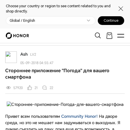
Choose your country or region to see content related to you and
shop directly.
Global / English
Continue
My HONOR
Главная
Открыть
Обслуживание и поддержка
Приложения
Ash
LV2
05-09-2018 04:55:47
Стороннее приложение "Погода" для вашего
смартфона
57920
21
22
Привет всем пользователям
Community Honor!
На дворе
среда, но это не мешает нам задумываться о выходных. Я
думаю съездить на дачу, пока еще есть возможность, а