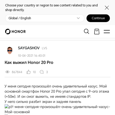
Choose your country or region to see content related to you and
shop directly.
Global / English
Continue
My HONOR
Главная
Открыть
Обслуживание и поддержка
HONOR 20 Pro
SAYGASHOV
LV5
10-04-2021 16:40:01
Как выжил Honor 20 Pro
867844
10
3
У меня сегодня произошёл очень удивительный казус. Мой
основной смартфон Honor 20 Pro упал сегодня с 9-ого этажа
(≈50м). И он смог выжить, не имеяя стандартов IP.
У него сильно разбит экран и задняя панель