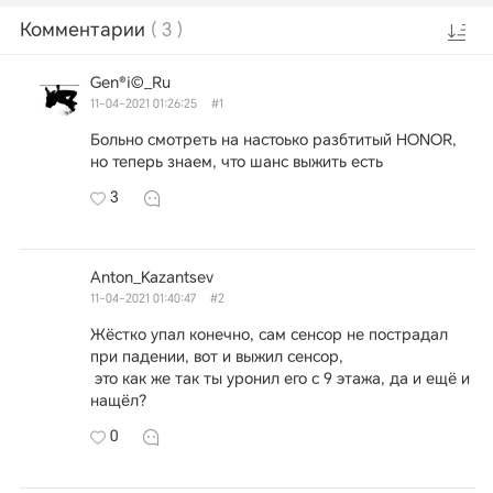
Комментарии
(
3
)
Gen®i©_Ru
11-04-2021 01:26:25
#1
Больно смотреть на настоько разбтитый HONOR,
но теперь знаем, что шанс выжить есть
3
Anton_Kazantsev
11-04-2021 01:40:47
#2
Жёстко упал конечно, сам сенсор не пострадал
при падении, вот и выжил сенсор,
это как же так ты уронил его с 9 этажа, да и ещё и
нащёл?
0