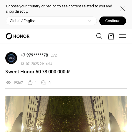
Choose your country or region to see content related to you and
shop directly.
Global / English
Continue
My HONOR
Главная
Открыть
Обслуживание и поддержка
Москва
+7 979*****78
LV2
13-07-2025 21:14:14
Sweet Honor 50 78 000 000 ₽
19367
1
0