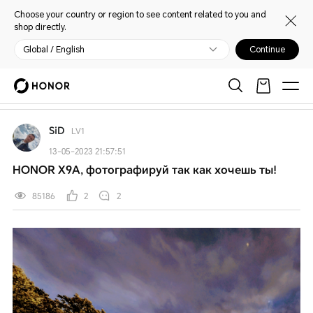
Choose your country or region to see content related to you and
shop directly.
Global / English
Continue
My HONOR
Главная
Открыть
Обслуживание и поддержка
Приложения
SiD
LV1
13-05-2023 21:57:51
HONOR X9A, фотографируй так как хочешь ты!
85186
2
2