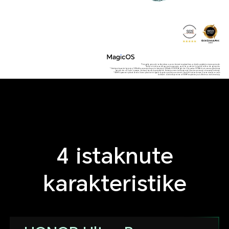
*Fotografija proizvoda i sadržaj ekrana su samo informativnog karaktera, za detalje pogledajte stvarne proizvode.
*Budući da telefon sadrži precizne komponente, pazite da ne udarite ili ispustite telefon dok ga koristite.
*Uobičajeni kapacitet baterije je 5300mAh, a procenjeni kapacitet baterije je 5200mAh. HONOR Magic6 Lite 5G je prošao DXOMark test umerenog korišćenja
baterije više od 72 sata i ispunjava dvodnevni standard upotrebljivosti. Konkretno vreme korišćenja može da varira u zavisnosti od scenarija korišćenja.
*108MP su parametri piksela kamere. Stvarni pikseli na fotografiji mogu da se razlikuju u zavisnosti od različitih režima kamere. Stvarna situacija se može
razlikovati. Za aktiviranje režima od 108MP neophodno je ući u Režim za visoku rezoluciju.
4 istaknute
karakteristike