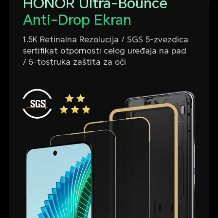
HONOR Ultra-Bounce
Anti-Drop Ekran
1.5K Retinalna Rezolucija / SGS 5-zvezdica
sertifikat otpornosti celog uređaja na pad
/ 5-tostruka zaštita za oči