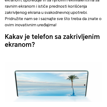
ekranom, upoređuje ih sa njihovim ekvivalentima sa
ravnim ekranom i ističe prednosti korišćenja
zakrivljenog ekrana u svakodnevnoj upotrebi.
Pridružite nam se i saznajte sve što treba da znate o
ovim inovativnim uređajima!
Kakav je telefon sa zakrivljenim
ekranom?