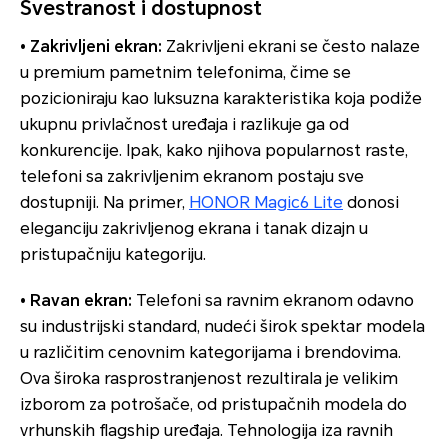
Svestranost i dostupnost
• Zakrivljeni ekran:
Zakrivljeni ekrani se često nalaze
u premium pametnim telefonima, čime se
pozicioniraju kao luksuzna karakteristika koja podiže
ukupnu privlačnost uređaja i razlikuje ga od
konkurencije. Ipak, kako njihova popularnost raste,
telefoni sa zakrivljenim ekranom postaju sve
dostupniji. Na primer,
HONOR Magic6 Lite
donosi
eleganciju zakrivljenog ekrana i tanak dizajn u
pristupačniju kategoriju.
• Ravan ekran:
Telefoni sa ravnim ekranom odavno
su industrijski standard, nudeći širok spektar modela
u različitim cenovnim kategorijama i brendovima.
Ova široka rasprostranjenost rezultirala je velikim
izborom za potrošače, od pristupačnih modela do
vrhunskih flagship uređaja. Tehnologija iza ravnih