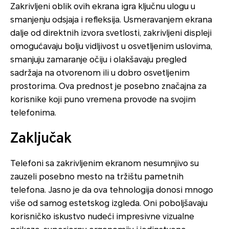
Zakrivljeni oblik ovih ekrana igra ključnu ulogu u
smanjenju odsjaja i refleksija. Usmeravanjem ekrana
dalje od direktnih izvora svetlosti, zakrivljeni displeji
omogućavaju bolju vidljivost u osvetljenim uslovima,
smanjuju zamaranje očiju i olakšavaju pregled
sadržaja na otvorenom ili u dobro osvetljenim
prostorima. Ova prednost je posebno značajna za
korisnike koji puno vremena provode na svojim
telefonima.
Zaključak
Telefoni sa zakrivljenim ekranom nesumnjivo su
zauzeli posebno mesto na tržištu pametnih
telefona. Jasno je da ova tehnologija donosi mnogo
više od samog estetskog izgleda. Oni poboljšavaju
korisničko iskustvo nudeći impresivne vizualne