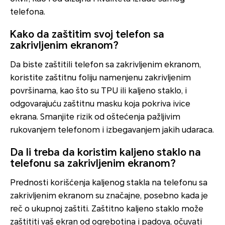
telefona.
Kako da zaštitim svoj telefon sa
zakrivljenim ekranom?
Da biste zaštitili telefon sa zakrivljenim ekranom,
koristite zaštitnu foliju namenjenu zakrivljenim
površinama, kao što su TPU ili kaljeno staklo, i
odgovarajuću zaštitnu masku koja pokriva ivice
ekrana. Smanjite rizik od oštećenja pažljivim
rukovanjem telefonom i izbegavanjem jakih udaraca.
Da li treba da koristim kaljeno staklo na
telefonu sa zakrivljenim ekranom?
Prednosti korišćenja kaljenog stakla na telefonu sa
zakrivljenim ekranom su značajne, posebno kada je
reč o ukupnoj zaštiti. Zaštitno kaljeno staklo može
zaštititi vaš ekran od ogrebotina i padova, očuvati