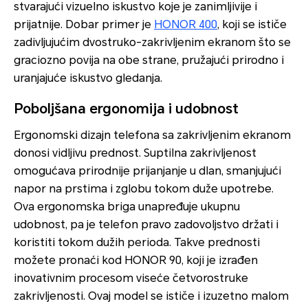
stvarajući vizuelno iskustvo koje je zanimljivije i
prijatnije. Dobar primer je
HONOR 400
, koji se ističe
zadivljujućim dvostruko-zakrivljenim ekranom što se
graciozno povija na obe strane, pružajući prirodno i
uranjajuće iskustvo gledanja.
Poboljšana ergonomija i udobnost
Ergonomski dizajn telefona sa zakrivljenim ekranom
donosi vidljivu prednost. Suptilna zakrivljenost
omogućava prirodnije prijanjanje u dlan, smanjujući
napor na prstima i zglobu tokom duže upotrebe.
Ova ergonomska briga unapređuje ukupnu
udobnost, pa je telefon pravo zadovoljstvo držati i
koristiti tokom dužih perioda. Takve prednosti
možete pronaći kod HONOR 90, koji je izrađen
inovativnim procesom viseće četvorostruke
zakrivljenosti. Ovaj model se ističe i izuzetno malom