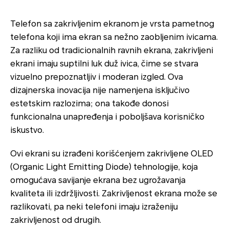
Telefon sa zakrivljenim ekranom je vrsta pametnog
telefona koji ima ekran sa nežno zaobljenim ivicama.
Za razliku od tradicionalnih ravnih ekrana, zakrivljeni
ekrani imaju suptilni luk duž ivica, čime se stvara
vizuelno prepoznatljiv i moderan izgled. Ova
dizajnerska inovacija nije namenjena isključivo
estetskim razlozima; ona takođe donosi
funkcionalna unapređenja i poboljšava korisničko
iskustvo.
Ovi ekrani su izrađeni korišćenjem zakrivljene OLED
(Organic Light Emitting Diode) tehnologije, koja
omogućava savijanje ekrana bez ugrožavanja
kvaliteta ili izdržljivosti. Zakrivljenost ekrana može se
razlikovati, pa neki telefoni imaju izraženiju
zakrivljenost od drugih.