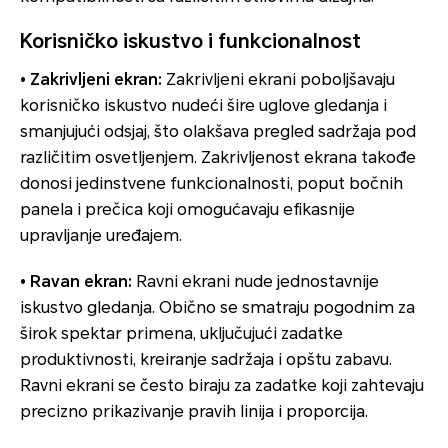
Korisničko iskustvo i funkcionalnost
• Zakrivljeni ekran:
Zakrivljeni ekrani poboljšavaju
korisničko iskustvo nudeći šire uglove gledanja i
smanjujući odsjaj, što olakšava pregled sadržaja pod
različitim osvetljenjem. Zakrivljenost ekrana takođe
donosi jedinstvene funkcionalnosti, poput bočnih
panela i prečica koji omogućavaju efikasnije
upravljanje uređajem.
• Ravan ekran:
Ravni ekrani nude jednostavnije
iskustvo gledanja. Obično se smatraju pogodnim za
širok spektar primena, uključujući zadatke
produktivnosti, kreiranje sadržaja i opštu zabavu.
Ravni ekrani se često biraju za zadatke koji zahtevaju
precizno prikazivanje pravih linija i proporcija.