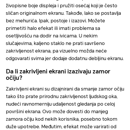
živopisne boje displeja i pružiti osećaj koji je često
sličan originalnom ekranu. Takođe, lako se postavlja
bez mehurića. Ipak, postoje i izazovi. Možete
primetiti halo efekat ili imati problema sa
osetljivošću na dodir na ivicama. U nekim
slučajevima, kaljeno staklo ne prati savršeno
zakrivljenost ekrana, pa vizuelno možda neće
odgovarati svima jer dodaje dodatnu debljinu ekranu.
Da li zakrivljeni ekrani izazivaju zamor
očiju?
Zakrivljeni ekrani su dizajnirani da smanje zamor očiju
tako što prate prirodnu zakrivljenost ljudskog oka,
nudeći ravnomerniju udaljenost gledanja po celoj
površini ekrana. Ovo može dovesti do manjeg
zamora očiju kod nekih korisnika, posebno tokom
duže upotrebe. Međutim, efekat može varirati od