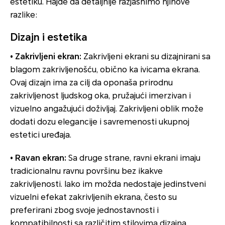
estetiku. Hajde da detaljnije razjasnimo njihove
razlike:
Dizajn i estetika
• Zakrivljeni ekran:
Zakrivljeni ekrani su dizajnirani sa
blagom zakrivljenošću, obično ka ivicama ekrana.
Ovaj dizajn ima za cilj da oponaša prirodnu
zakrivljenost ljudskog oka, pružajući imerzivan i
vizuelno angažujući doživljaj. Zakrivljeni oblik može
dodati dozu elegancije i savremenosti ukupnoj
estetici uređaja.
• Ravan ekran:
Sa druge strane, ravni ekrani imaju
tradicionalnu ravnu površinu bez ikakve
zakrivljenosti. Iako im možda nedostaje jedinstveni
vizuelni efekat zakrivljenih ekrana, često su
preferirani zbog svoje jednostavnosti i
kompatibilnosti sa različitim stilovima dizajna.