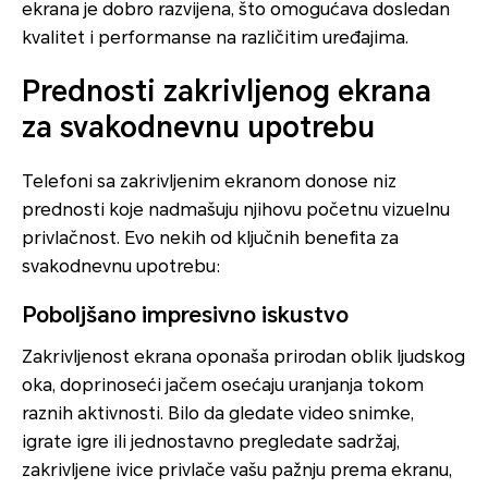
ekrana je dobro razvijena, što omogućava dosledan
kvalitet i performanse na različitim uređajima.
Prednosti zakrivljenog ekrana
za svakodnevnu upotrebu
Telefoni sa zakrivljenim ekranom donose niz
prednosti koje nadmašuju njihovu početnu vizuelnu
privlačnost. Evo nekih od ključnih benefita za
svakodnevnu upotrebu:
Poboljšano impresivno iskustvo
Zakrivljenost ekrana oponaša prirodan oblik ljudskog
oka, doprinoseći jačem osećaju uranjanja tokom
raznih aktivnosti. Bilo da gledate video snimke,
igrate igre ili jednostavno pregledate sadržaj,
zakrivljene ivice privlače vašu pažnju prema ekranu,