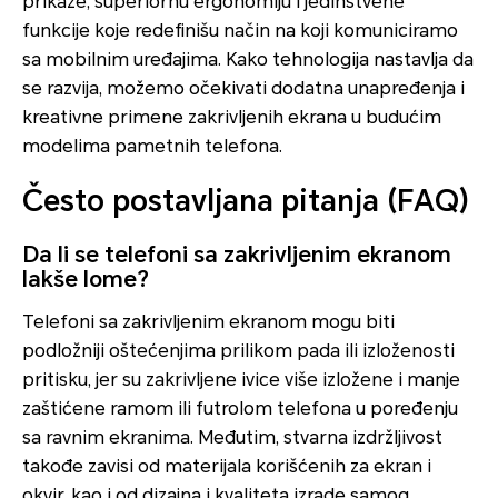
prikaze, superiornu ergonomiju i jedinstvene
funkcije koje redefinišu način na koji komuniciramo
sa mobilnim uređajima. Kako tehnologija nastavlja da
se razvija, možemo očekivati dodatna unapređenja i
kreativne primene zakrivljenih ekrana u budućim
modelima pametnih telefona.
Često postavljana pitanja (FAQ)
Da li se telefoni sa zakrivljenim ekranom
lakše lome?
Telefoni sa zakrivljenim ekranom mogu biti
podložniji oštećenjima prilikom pada ili izloženosti
pritisku, jer su zakrivljene ivice više izložene i manje
zaštićene ramom ili futrolom telefona u poređenju
sa ravnim ekranima. Međutim, stvarna izdržljivost
takođe zavisi od materijala korišćenih za ekran i
okvir, kao i od dizajna i kvaliteta izrade samog