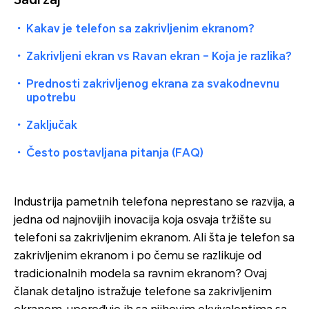
・
Kakav je telefon sa zakrivljenim ekranom?
・
Zakrivljeni ekran vs Ravan ekran – Koja je razlika?
・
Prednosti zakrivljenog ekrana za svakodnevnu
upotrebu
・
Zaključak
・
Često postavljana pitanja (FAQ)
Industrija pametnih telefona neprestano se razvija, a
jedna od najnovijih inovacija koja osvaja tržište su
telefoni sa zakrivljenim ekranom. Ali šta je telefon sa
zakrivljenim ekranom i po čemu se razlikuje od
tradicionalnih modela sa ravnim ekranom? Ovaj
članak detaljno istražuje telefone sa zakrivljenim