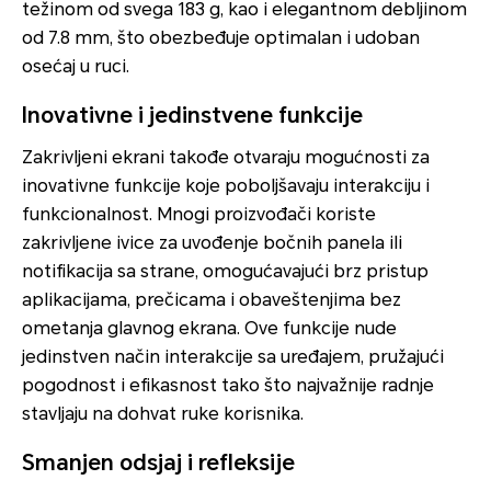
težinom od svega 183 g, kao i elegantnom debljinom
od 7.8 mm, što obezbeđuje optimalan i udoban
osećaj u ruci.
Inovativne i jedinstvene funkcije
Zakrivljeni ekrani takođe otvaraju mogućnosti za
inovativne funkcije koje poboljšavaju interakciju i
funkcionalnost. Mnogi proizvođači koriste
zakrivljene ivice za uvođenje bočnih panela ili
notifikacija sa strane, omogućavajući brz pristup
aplikacijama, prečicama i obaveštenjima bez
ometanja glavnog ekrana. Ove funkcije nude
jedinstven način interakcije sa uređajem, pružajući
pogodnost i efikasnost tako što najvažnije radnje
stavljaju na dohvat ruke korisnika.
Smanjen odsjaj i refleksije