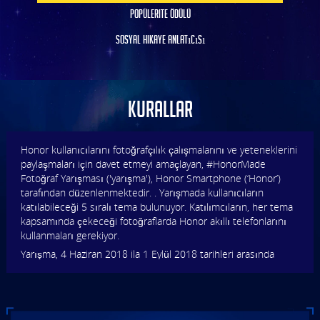
Popülerite Ödülü
Sosyal Hikaye Anlatıcısı
Kurallar
Honor kullanıcılarını fotoğrafçılık çalışmalarını ve yeteneklerini
paylaşmaları için davet etmeyi amaçlayan, #HonorMade
Fotoğraf Yarışması ('yarışma'), Honor Smartphone (‘Honor’)
tarafından düzenlenmektedir. . Yarışmada kullanıcıların
katılabileceği 5 sıralı tema bulunuyor. Katılımcıların, her tema
kapsamında çekeceği fotoğraflarda Honor akıllı telefonlarını
kullanmaları gerekiyor.
Yarışma, 4 Haziran 2018 ila 1 Eylül 2018 tarihleri arasında
(Pekin Saati, 'yarışma dönemi') gerçekleştirilecektir. Katılımcılar
yarışmaya katılabilmek için yarışma kurallarına uymalıdır.
Yarışma Gereklilikleri